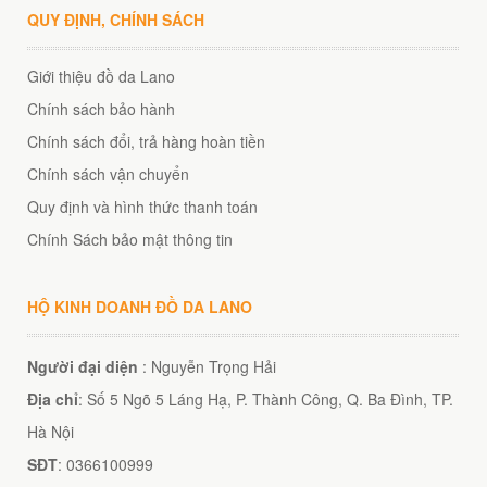
QUY ĐỊNH, CHÍNH SÁCH
Giới thiệu đồ da Lano
éo Jeep giá rẻ 04
₫
Chính sách bảo hành
Chính sách đổi, trả hàng hoàn tiền
O GIỎ
Chính sách vận chuyển
Quy định và hình thức thanh toán
Chính Sách bảo mật thông tin
m hàn quốc cao cấp
00
₫
HỘ KINH DOANH ĐỒ DA LANO
O GIỎ
Người đại diện
: Nguyễn Trọng Hải
Địa chỉ
: Số 5 Ngõ 5 Láng Hạ, P. Thành Công, Q. Ba Đình, TP.
Hà Nội
SĐT
: 0366100999
Túi đeo chéo nam công sở da bò sáp đựng tài liệu A4 KT57