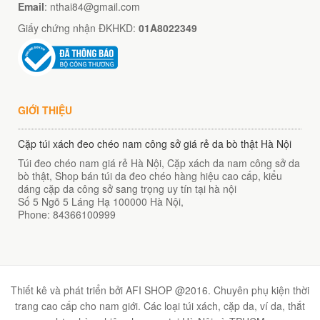
00
₫
Email
: nthai84@gmail.com
Giấy chứng nhận ĐKHKD:
01A8022349
O GIỎ
GIỚI THIỆU
Cặp túi xách đeo chéo nam công sở giá rẻ da bò thật Hà Nội
Túi đeo chéo nam giá rẻ Hà Nội, Cặp xách da nam công sở da
bò thật, Shop bán túi da đeo chéo hàng hiệu cao cấp, kiểu
dáng cặp da công sở sang trọng uy tín tại hà nội
Số 5 Ngõ 5 Láng Hạ
100000
Hà Nội
,
Phone:
84366100999
Thiết kê và phát triển bởi AFI SHOP @2016. Chuyên phụ kiện thời
trang cao cấp cho nam giới. Các loại túi xách, cặp da, ví da, thắt