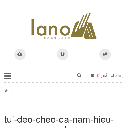
0
( sản phẩm )
/
tui-deo-cheo-da-nam-hieu-