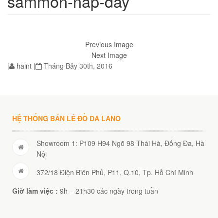
sammon-nap-day
Previous Image
01
Next Image
|
haint
|
Tháng Bảy 30th, 2016
HỆ THỐNG BÁN LẺ ĐỒ DA LANO
Showroom 1: P109 H94 Ngõ 98 Thái Hà, Đống Đa, Hà
Nội
éo JEEP giá rẻ 002
372/18 Điện Biên Phủ, P11, Q.10, Tp. Hồ Chí Minh
₫
Giờ làm việc :
9h – 21h30 các ngày trong tuần
O GIỎ