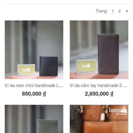
Trang:
1
2
Ví da nam mini handmade Lano VDNTK021
Ví da cầm tay handmade 2 gấp VCTK09
850,000
₫
2,850,000
₫