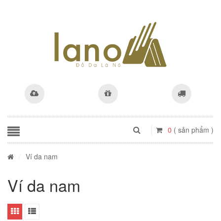
0
( sản phẩm )
/
Ví da nam
Ví da nam