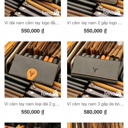
Ví dài nam cầm tay logo đầu trâu 2 gấp tuyệt đẹp VCTN017
Ví cầm tay nam 2 gấp logo đầu trâu mới lạ VCTN018
550,000
₫
550,000
₫
éo Jeep giá rẻ 04
₫
O GIỎ
m hàn quốc cao cấp
00
₫
O GIỎ
Ví cầm tay nam loại dài 2 gấp logo đầu trâu mới VCTN019
Ví cầm tay nam 3 gấp da bò thật thời trang tiện lợi VCTN020
550,000
₫
580,000
₫