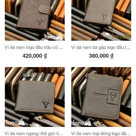
Ví da nam logo đầu trâu có khóa bấm dày dặn thời trang VDN015
Ví da nam ba gấp logo đầu trâu sang trọng độc lạ VDN016
420,000
₫
380,000
₫
Ví da nam ngang nhỏ gọn tiện lợi VDN017
Ví da nam loại đứng logo đầu trâu nhỏ gọn tiện lợi VDN018