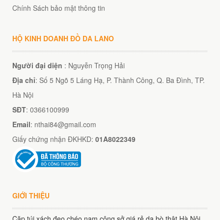
Chính Sách bảo mật thông tin
HỘ KINH DOANH ĐỒ DA LANO
Người đại diện
: Nguyễn Trọng Hải
Địa chỉ
: Số 5 Ngõ 5 Láng Hạ, P. Thành Công, Q. Ba Đình, TP.
Hà Nội
SĐT
: 0366100999
Email
: nthai84@gmail.com
Giấy chứng nhận ĐKHKD:
01A8022349
GIỚI THIỆU
Cặp túi xách đeo chéo nam công sở giá rẻ da bò thật Hà Nội