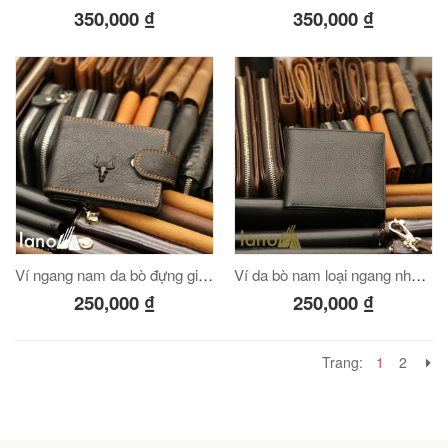
350,000
₫
350,000
₫
Ví ngang nam da bò đựng giấy tờ, card visit logo đầu trâu VDN019
Ví da bò nam loại ngang nhỏ gọn thời trang VDN20
250,000
₫
250,000
₫
Trang:
1
2