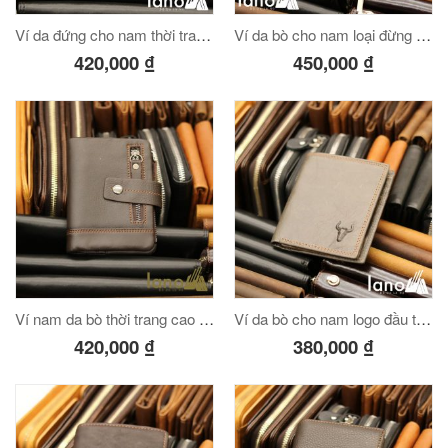
Ví da đứng cho nam thời trang độc lạ có cúc bấm VDN010
Ví da bò cho nam loại đừng có cúc bấm VDN011
420,000
₫
450,000
₫
Ví nam da bò thời trang cao cấp có cúc bấm VDN012
Ví da bò cho nam logo đầu trâu có khâu viền độc lạ VDN014
420,000
₫
380,000
₫