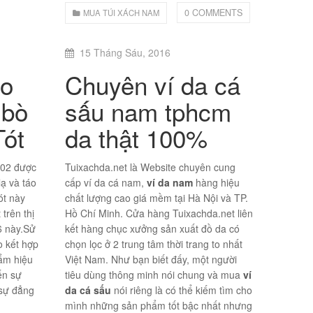
0 COMMENTS
MUA TÚI XÁCH NAM
15 Tháng Sáu, 2016
eo
Chuyên ví da cá
 bò
sấu nam tphcm
Tót
da thật 100%
002 được
Tuixachda.net là Website chuyên cung
lạ và táo
cấp ví da cá nam,
ví da nam
hàng hiệu
ót này
chất lượng cao giá mềm tại Hà Nội và TP.
trên thị
Hồ Chí Minh. Cửa hàng Tuixachda.net liên
6 này.Sử
kết hàng chục xưởng sản xuất đồ da có
 kết hợp
chọn lọc ở 2 trung tâm thời trang to nhất
hẩm hiệu
Việt Nam. Như bạn biết đấy, một người
ến sự
tiêu dùng thông minh nói chung và mua
ví
 sự đẳng
da cá sấu
nói riêng là có thể kiếm tìm cho
mình những sản phẩm tốt bậc nhất nhưng