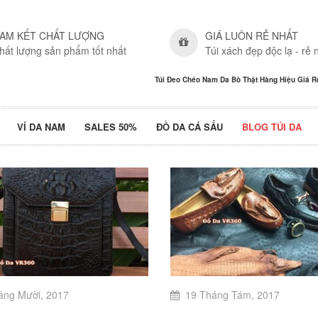
AM KẾT CHẤT LƯỢNG
GIÁ LUÔN RẺ NHẤT
hất lượng sản phẩm tốt nhất
Túi xách đẹp độc lạ - rẻ 
Túi Đeo Chéo Nam Da Bò Thật Hàng Hiệu Giá 
VÍ DA NAM
SALES 50%
ĐỒ DA CÁ SẤU
BLOG TÚI DA
áng Mười, 2017
19 Tháng Tám, 2017