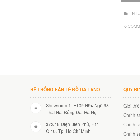
TIN T
0 COMM
HỆ THỐNG BÁN LẺ ĐỒ DA LANO
QUY ĐỊ
Showroom 1: P109 H94 Ngõ 98
Giới thi
Thái Hà, Đống Đa, Hà Nội
Chính s
372/18 Điện Biên Phủ, P11,
Chính sá
Q.10, Tp. Hồ Chí Minh
Chính s