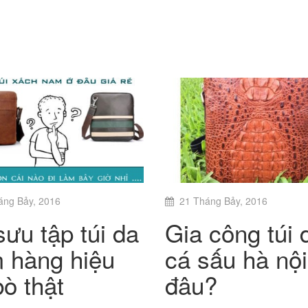
 JR03
04
áng Bảy, 2016
21 Tháng Bảy, 2016
sưu tập túi da
Gia công túi 
 hàng hiệu
cá sấu hà nội
bò thật
đâu?
o cấp