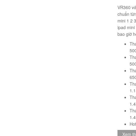
VR360 vớ
chuẩn từn
mini 1 2 
ipad mini
bao giờ h
Th
50
Tha
50
Tha
65
Th
1.
Tha
1.
Tha
1.
Hot
Xem t