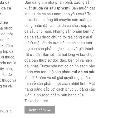
da cá
Bạn đang tìm nhà phân phối, xưởng sản
i da cá
xuất
túi da cá sấu tphcm
? Bạn muốn đặt
!
làm túi da cá sấu nam theo yêu cầu? Tại
tuixachda chúng tôi chuyên sản xuất gia
 chéo
công nhận đặt làm túi da cá sấu , cặp da
khá được
cá sấu cho nam. Những sản phẩm làm từ
g để một
da cá sấu được chúng tôi gia công khá tỉ
ững tiêu
mỉ từ một lớp da tươi nên chắc chắn tuổi
c kì đảm
thọ của sản phẩm cực kì cao và giá thành
g lớp da
rất ưu đãi. Bạn sẽ rất hài lòng vì lựa chọn
 đi thuộc,
của bạn thực sự độc đáo, bền bỉ và hiện
hda.net là
đại nhất. Tuixachda.net có chính sách bảo
ầy, cắn,
hành cho toàn bộ sản phẩm
túi da cá sấu
tiếp đó
lên tới 3 năm và sẽ giải quyết mọi phàn
c thuộc và
nàn về sản phẩm một cách nhiệt tình. Mặt
 tôi và
hàng đẳng cấp với cách phục vụ đẳng cấp
luôn là phương châm bán hàng của
Tuixachda.net.
Xem thêm
→
MMENTS