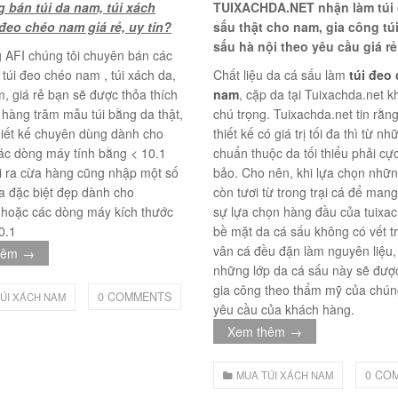
 bán túi da nam, túi xách
TUIXACHDA.NET nhận làm túi 
 đeo chéo nam giá rẻ, uy tín?
sấu thật cho nam, gia công tú
sấu hà nội theo yêu cầu giá rẻ
 AFI chúng tôi chuyên bán các
túi đeo chéo nam , túi xách da,
Chất liệu da cá sấu làm
túi đeo
m, giá rẻ bạn sẽ được thỏa thích
nam
, cặp da tại Tuixachda.net 
 hàng trăm mẫu túi bằng da thật,
chú trọng. Tuixachda.net tin rằn
thiết kế chuyên dùng dành cho
thiết kế có giá trị tối đa thì từ nh
ác dòng máy tính bằng < 10.1
chuẩn thuộc da tối thiểu phải cự
Túi đeo chéo nam công sở da bò sáp đựng tài liệu A4 KT57
i ra cừa hàng cũng nhập một số
bảo. Cho nên, khi lựa chọn nhữn
da đặc biệt đẹp dành cho
còn tươi từ trong trại cá để mang
hoặc các dòng máy kích thước
sự lựa chọn hàng đầu của tuixac
0.1
bề mặt da cá sấu không có vết tr
vân cá đều đặn làm nguyên liệu, 
hêm
→
những lớp da cá sấu này sẽ đượ
gia công theo thẩm mỹ của chúng
0 COMMENTS
ÚI XÁCH NAM
yêu cầu của khách hàng.
Xem thêm
→
0 CO
MUA TÚI XÁCH NAM