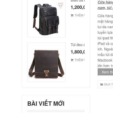
Cửa hàng
1,200,000
₫
nam, túi
THÊM VÀO GIỎ
Cửa hàng
mặt hàng 
tui da na
tuyển lựa
túi ipad 
iPad và c
ich. Ngoà
1,800,000
₫
mẫu túi 
THÊM VÀO GIỎ
Macbook 
lớn hơn 1
Xem t
MUA T
BÀI VIẾT MỚI