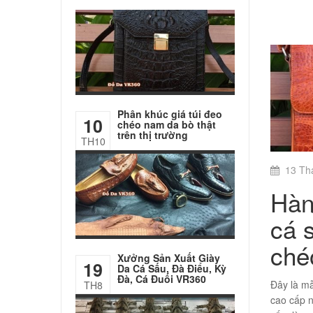
Phân khúc giá túi đeo
10
chéo nam da bò thật
trên thị trường
TH10
13 Th
Hàn
cá 
ché
Xưởng Sản Xuất Giày
19
Da Cá Sấu, Đà Điểu, Kỳ
Đà, Cá Đuối VR360
Đây là m
TH8
cao cấp n