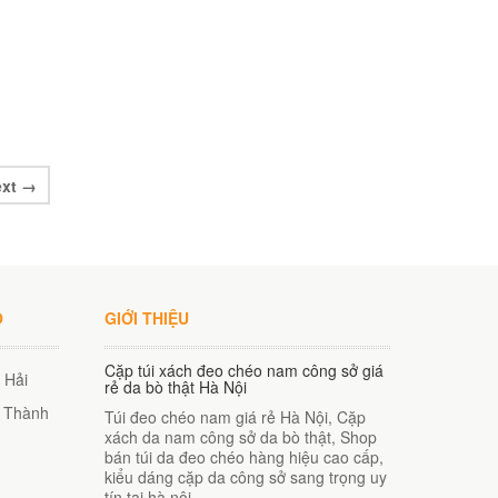
ext →
O
GIỚI THIỆU
Cặp túi xách đeo chéo nam công sở giá
 Hải
rẻ da bò thật Hà Nội
. Thành
Túi đeo chéo nam giá rẻ Hà Nội, Cặp
xách da nam công sở da bò thật, Shop
bán túi da đeo chéo hàng hiệu cao cấp,
kiểu dáng cặp da công sở sang trọng uy
tín tại hà nội