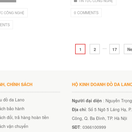
TIN TỨC CÔNG NGHỆ
0 COMMENTS
ỨC CÔNG NGHỆ
ENTS
…
1
2
17
N
NH, CHÍNH SÁCH
HỘ KINH DOANH ĐỒ DA LAN
ệu đồ da Lano
Người đại diện
: Nguyễn Trọng
ách bảo hành
Địa chỉ
: Số 5 Ngõ 5 Láng Hạ, P
ch đổi, trả hàng hoàn tiền
Công, Q. Ba Đình, TP. Hà Nội
ách vận chuyển
SĐT
: 0366100999