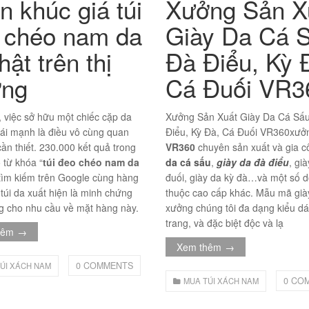
n khúc giá túi
Xưởng Sản X
 chéo nam da
Giày Da Cá S
hật trên thị
Đà Điểu, Kỳ 
ờng
Cá Đuối VR3
 việc sở hữu một chiếc cặp da
Xưởng Sản Xuất Giày Da Cá Sấu
hái mạnh là điều vô cùng quan
Điểu, Kỳ Đà, Cá Đuối VR360xư
cần thiết. 230.000 kết quả trong
VR360
chuyên sản xuất và gia 
 từ khóa “
túi đeo chéo nam da
da cá sấu
,
giày da đà điểu
, gi
 tìm kiếm trên Google cùng hàng
đuối, giày da kỳ đà…và một số 
 túi da xuất hiện là minh chứng
thuộc cao cấp khác. Mẫu mã giày
ng cho nhu cầu về mặt hàng này.
xưởng chúng tôi đa dạng kiểu dá
trang, và đặc biệt độc và lạ
hêm
→
Xem thêm
→
0 COMMENTS
ÚI XÁCH NAM
0 CO
MUA TÚI XÁCH NAM