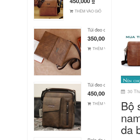
450,000
₫
THÊM VÀO GIỎ
Túi đeo chéo Jeep giá rẻ
350,000
₫
THÊM VÀO GIỎ
Túi đeo chéo Jeep giá rẻ 
30 Th
450,000
₫
Bộ 
THÊM VÀO GIỎ
nam
da 
Balo da nam hàn quốc ca