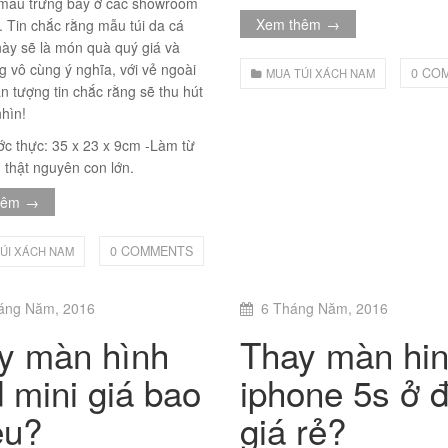
 mẫu trưng bày ở các showroom
Xem thêm
→
g. Tin chắc rằng mẫu túi da cá
này sẽ là món quà quý giá và
g vô cùng ý nghĩa, với vẻ ngoài
0 CO
MUA TÚI XÁCH NAM
n tượng tin chắc rằng sẽ thu hút
hìn!
ớc thực: 35 x 23 x 9cm -Làm từ
 thật nguyên con lớn.
hêm
→
0 COMMENTS
ÚI XÁCH NAM
áng Năm, 2016
6 Tháng Năm, 2016
y màn hình
Thay màn hi
d mini giá bao
iphone 5s ở 
êu?
giá rẻ?