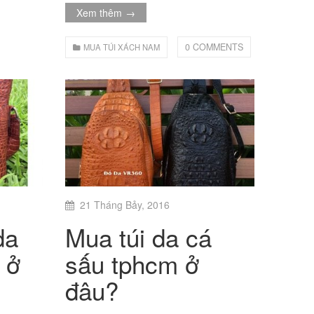
Xem thêm
→
0 COMMENTS
MUA TÚI XÁCH NAM
21 Tháng Bảy, 2016
da
Mua túi da cá
 ở
sấu tphcm ở
đâu?