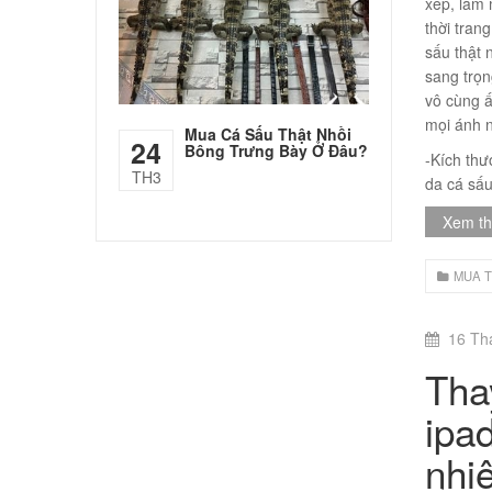
xếp, làm
thời tran
sấu thật 
sang trọn
vô cùng ấ
mọi ánh n
Mua Cá Sấu Thật Nhồi
24
Bông Trưng Bày Ở Đâu?
-Kích thư
TH3
da cá sấu
Xem t
MUA T
16 Th
Tha
ipa
nhi