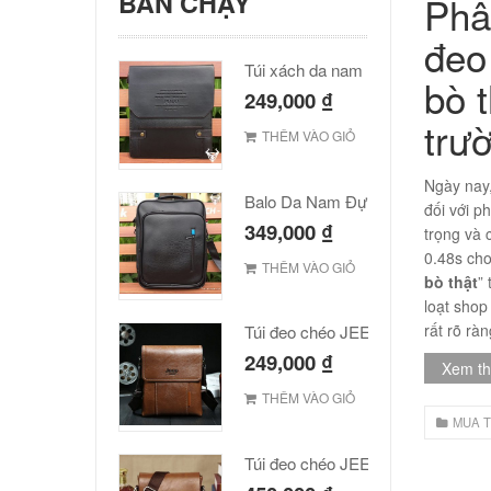
BÁN CHẠY
Phâ
đeo
Túi xách da nam Polo cao cấp
bò t
249,000
₫
trư
THÊM VÀO GIỎ
Ngày nay,
Balo Da Nam Đựng Laptop Đẹp Giá Rẻ
đối với p
349,000
₫
trọng và 
0.48s cho
THÊM VÀO GIỎ
bò thật
”
loạt shop
rất rõ rà
Túi đeo chéo JEEP giá rẻ 001
249,000
₫
Xem t
THÊM VÀO GIỎ
MUA T
Túi đeo chéo JEEP giá rẻ 002