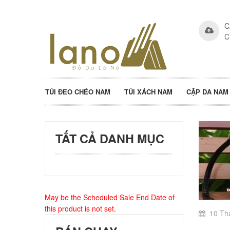
C
C
TÚI ĐEO CHÉO NAM
TÚI XÁCH NAM
CẶP DA NAM
TẤT CẢ DANH MỤC
May be the Scheduled Sale End Date of
this product is not set.
10 Th