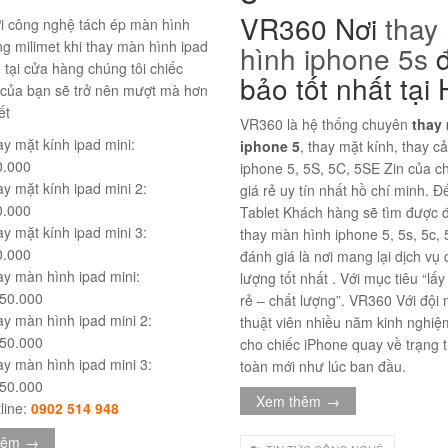
VR360 Nơi
thay
i công nghệ tách ép màn hình
g milimet khi thay màn hình ipad
hình iphone 5s
3 tại cửa hàng chúng tôi chiếc
bảo tốt nhất tạ
 của bạn sẽ trở nên mượt mà hơn
ết
VR360 là hệ thống chuyên
thay
ay mặt kính ipad mini:
iphone 5
, thay mặt kính, thay 
0.000
iphone 5, 5S, 5C, 5SE Zin của 
y mặt kính ipad mini 2:
giá rẻ uy tín nhất hồ chí minh. Đ
0.000
Tablet Khách hàng sẽ tìm được đ
y mặt kính ipad mini 3:
thay màn hình iphone 5, 5s, 5c,
0.000
đánh giá là nơi mang lại dịch vụ 
ay màn hình ipad mini:
lượng tốt nhất . Với mục tiêu “lấy 
150.000
rẻ – chất lượng”. VR360 Với đội 
y màn hình ipad mini 2:
thuật viên nhiều năm kinh nghiệ
450.000
cho chiếc iPhone quay về trạng 
y màn hình ipad mini 3:
toàn mới như lúc ban đầu.
450.000
Xem thêm
→
line:
0902 514 948
hêm
→