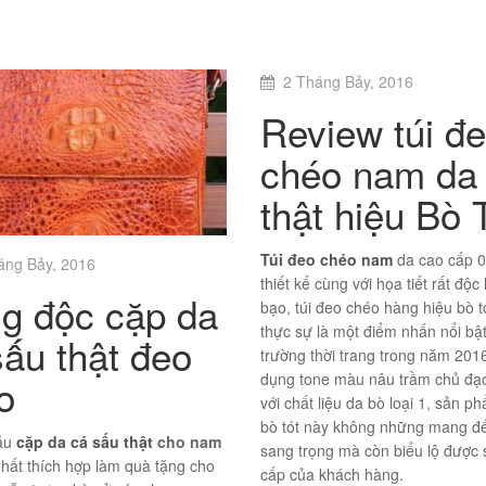
2 Tháng Bảy, 2016
Review túi đ
chéo nam da
thật hiệu Bò 
Túi đeo chéo nam
da cao cấp 
áng Bảy, 2016
thiết kế cùng với họa tiết rất độc 
g độc cặp da
bạo, túi đeo chéo hàng hiệu bò t
thực sự là một điểm nhấn nổi bật 
sấu thật đeo
trường thời trang trong năm 201
dụng tone màu nâu trầm chủ đạo
o
với chất liệu da bò loại 1, sản p
bò tót này không những mang đ
ẫu
cặp da cá sấu thật
cho nam
sang trọng mà còn biểu lộ được
hất thích hợp làm quà tặng cho
cấp của khách hàng.