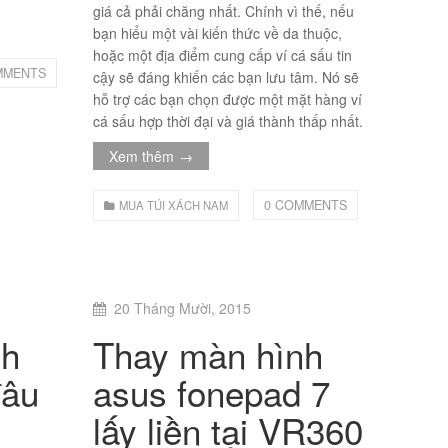
giá cả phải chăng nhất. Chính vì thế, nếu
bạn hiểu một vài kiến thức về da thuộc,
hoặc một địa điểm cung cấp ví cá sấu tin
MMENTS
cậy sẽ đáng khiến các bạn lưu tâm. Nó sẽ
hỗ trợ các bạn chọn được một mặt hàng ví
cá sấu hợp thời đại và giá thành thấp nhất.
Xem thêm
→
0 COMMENTS
MUA TÚI XÁCH NAM
20 Tháng Mười, 2015
nh
Thay màn hình
đâu
asus fonepad 7
lấy liền tại VR360