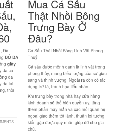
uất
Mua Cá Sấu
ấu,
Thật Nhồi Bông
Đà,
Trưng Bày Ở
60
Đâu?
, Đà
Cá Sấu Thật Nhồi Bông Linh Vật Phong
ởng
ĐỒ DA
Thuỷ
công
giày
Cá sấu được mệnh danh là linh vật trong
ày da cá
phong thủy, mang biểu tượng của sự giàu
dòng da
sang và thịnh vượng. Ngoài ra còn có tác
 da tại
dụng trừ tà, tránh họa tiểu nhân.
ng, thời
Khi trưng bày trong nhà hay cửa hàng
kinh doanh sẽ thể hiện quyền uy, tăng
thêm phần may mắn và các mối quan hệ
ngoại giao thêm tốt lành, thuận lợi tương
MMENTS
kiến gặp được quý nhân giúp đỡ cho gia
chủ.