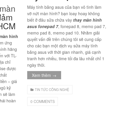
 màn
Máy tính bảng asus của bạn vô tình làm
vỡ nứt màn hình? bạn loay hoay không
đảm
biết ở đâu sửa chữa vày
thay màn hình
i HCM
asus fonepad 7
, fonepad 8, memo pad 7,
memo pad 8, memo pad 10. Nhằm giải
 màn hình
quyết vấn đề trên chúng tôi sẽ cung cấp
cảm ứng
cho các bạn một dịch vụ sửa máy tính
chính hãng
bảng asus với thời gian nhanh, giá cạnh
ến với TL-
tranh hơn nhiều, time tối đa lâu nhất chỉ 1
ịa chỉ
ngày thôi.
 5se được
chất
Xem thêm
→
liền – giá
ngũ kỷ
TIN TỨC CÔNG NGHỆ
m sẽ làm
thái hoàn
0 COMMENTS