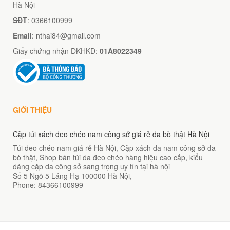
Hà Nội
SĐT
: 0366100999
m hàn quốc cao cấp
Email
: nthai84@gmail.com
00
₫
Giấy chứng nhận ĐKHKD:
01A8022349
O GIỎ
GIỚI THIỆU
Túi đeo chéo nam công sở da bò sáp đựng tài liệu A4 KT57
00
₫
Cặp túi xách đeo chéo nam công sở giá rẻ da bò thật Hà Nội
O GIỎ
Túi đeo chéo nam giá rẻ Hà Nội, Cặp xách da nam công sở da
bò thật, Shop bán túi da đeo chéo hàng hiệu cao cấp, kiểu
dáng cặp da công sở sang trọng uy tín tại hà nội
Số 5 Ngõ 5 Láng Hạ
100000
Hà Nội
,
Phone:
84366100999