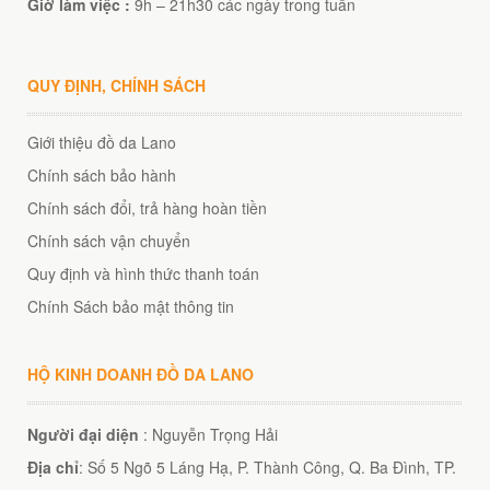
Giờ làm việc :
9h – 21h30 các ngày trong tuần
QUY ĐỊNH, CHÍNH SÁCH
Giới thiệu đồ da Lano
éo JEEP giá rẻ 002
Chính sách bảo hành
₫
Chính sách đổi, trả hàng hoàn tiền
O GIỎ
Chính sách vận chuyển
Quy định và hình thức thanh toán
Chính Sách bảo mật thông tin
éo Jeep giá rẻ 04
₫
HỘ KINH DOANH ĐỒ DA LANO
O GIỎ
Người đại diện
: Nguyễn Trọng Hải
Địa chỉ
: Số 5 Ngõ 5 Láng Hạ, P. Thành Công, Q. Ba Đình, TP.