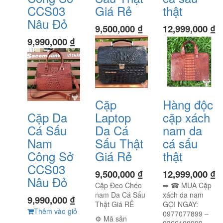
CCS03
Giá Rẻ
thật
Nâu Đỏ
9,500,000
₫
12,999,000
₫
9,990,000
₫
Cặp
Hàng độc
Cặp Da
Laptop
cặp xách
Cá Sấu
Da Cá
nam da
Nam
Sấu Thật
cá sấu
Công Sở
Giá Rẻ
thật
CCS03
9,500,000
₫
12,999,000
₫
Nâu Đỏ
Cặp Đeo Chéo
➡ ☎ MUA Cặp
nam Da Cá Sấu
xách da nam
9,990,000
₫
Thật Giá RẺ
GỌI NGAY:
Thêm vào giỏ
0977077899 –
⚙ Mã sản
0366100999