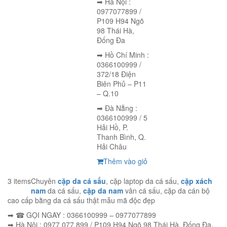
➡ Hà Nội :
0977077899 /
P109 H94 Ngõ
98 Thái Hà,
Đống Đa
➡ Hồ Chí Minh :
0366100999 /
372/18 Điện
Biên Phủ – P11
– Q.10
➡ Đà Nẵng :
0366100999 / 5
Hải Hồ, P.
Thanh Bình, Q.
Hải Châu
Thêm vào giỏ
3 items
Chuyên
cặp da cá sấu
, cặp laptop da cá sấu,
cặp xách
nam
da cá sấu,
cặp da nam
vân cá sấu, cặp da cán bộ
cao cấp bằng da cá sấu thật mẫu mã độc đẹp
➡ ☎ GỌI NGAY : 0366100999 – 0977077899
➡ Hà Nội : 0977 077 899 / P109 H94 Ngõ 98 Thái Hà, Đống Đa,