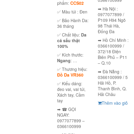
phẩm:
CCS02
➡ Hà Nội :
✅ Màu túi : Đen
0977077899 /
P109 H94 Ngõ
✅ Bảo Hành Da:
98 Thái Hà,
36 tháng
Đống Đa
✅ Chất liệu:
Da
➡ Hồ Chí Minh :
cá sấu thật
0366100999 /
100%
372/18 Điện
✅ Kích thước:
Biên Phủ – P11
Ngang
: …
– Q.10
✅ Thương hiệu:
➡ Đà Nẵng :
Đồ Da VR360
0366100999 / 5
Hải Hồ, P.
✅ Kiểu dáng:
Thanh Bình, Q.
đeo vai, vai túi,
Hải Châu
Xách tay, Cầm
tay
Thêm vào giỏ
➡ ☎ GỌI
NGAY:
0977077899 –
0366100999