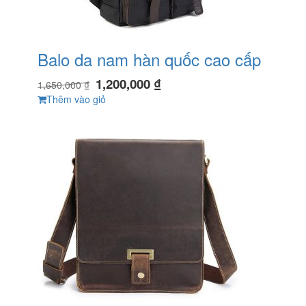
Balo da nam hàn quốc cao cấp
1,200,000
₫
1,650,000
₫
Thêm vào giỏ