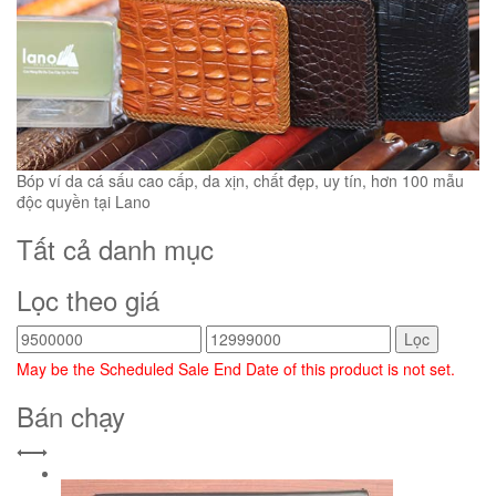
Bóp ví da cá sấu cao cấp, da xịn, chất đẹp, uy tín, hơn 100 mẫu
độc quyền tại Lano
Tất cả danh mục
Lọc theo giá
Lọc
May be the Scheduled Sale End Date of this product is not set.
Bán chạy