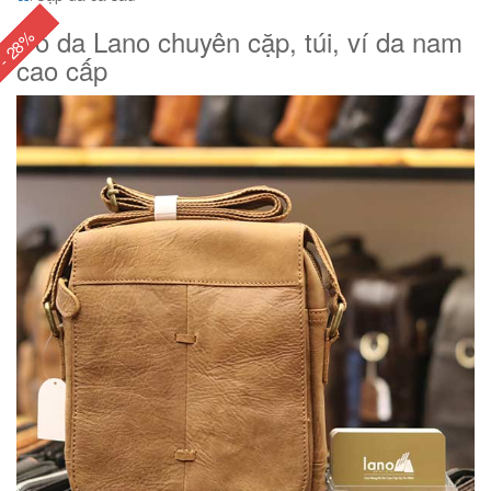
Đồ da Lano chuyên cặp, túi, ví da nam
- 45%
- 28%
- 45%
- 47%
- 28%
cao cấp