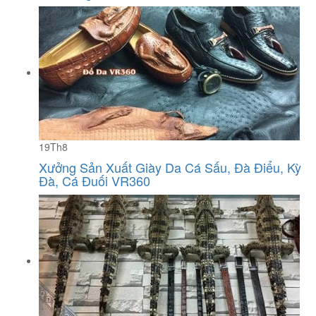
19
Th8
Xưởng Sản Xuất Giày Da Cá Sấu, Đà Điểu, Kỳ
Đà, Cá Đuối VR360