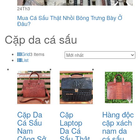
24
Th3
Mua Cá Sấu Thật Nhồi Bông Trưng Bày Ở
Đâu?
Cặp da cá sấu
Grid
3 items
List
Cặp Da
Cặp
Hàng độc
Cá Sấu
Laptop
cặp xách
Nam
Da Cá
nam da
Công Sở
Sấu Thật
cá sấu