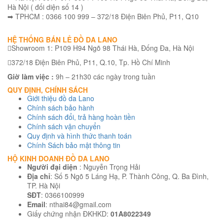
Hà Nội ( đối diện số 14 )
➡ TPHCM : 0366 100 999 – 372/18 Điện Biên Phủ, P11, Q10
HỆ THỐNG BÁN LẺ ĐỒ DA LANO
Showroom 1: P109 H94 Ngõ 98 Thái Hà, Đống Đa, Hà Nội
372/18 Điện Biên Phủ, P11, Q.10, Tp. Hồ Chí Minh
Giờ làm việc :
9h – 21h30 các ngày trong tuần
QUY ĐỊNH, CHÍNH SÁCH
Giới thiệu đồ da Lano
Chính sách bảo hành
Chính sách đổi, trả hàng hoàn tiền
Chính sách vận chuyển
Quy định và hình thức thanh toán
Chính Sách bảo mật thông tin
HỘ KINH DOANH ĐỒ DA LANO
Người đại diện
: Nguyễn Trọng Hải
Địa chỉ
: Số 5 Ngõ 5 Láng Hạ, P. Thành Công, Q. Ba Đình,
TP. Hà Nội
SĐT
: 0366100999
Email
: nthai84@gmail.com
Giấy chứng nhận ĐKHKD:
01A8022349