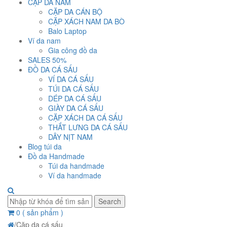
CẶP DA NAM
CẶP DA CÁN BỘ
CẶP XÁCH NAM DA BÒ
Balo Laptop
Ví da nam
Gia công đồ da
SALES 50%
ĐỒ DA CÁ SẤU
VÍ DA CÁ SẤU
TÚI DA CÁ SẤU
DÉP DA CÁ SẤU
GIÀY DA CÁ SẤU
CẶP XÁCH DA CÁ SẤU
THẮT LƯNG DA CÁ SẤU
DÂY NỊT NAM
Blog túi da
Đồ da Handmade
Túi da handmade
Ví da handmade
Search
0
( sản phẩm )
/
Cặp da cá sấu