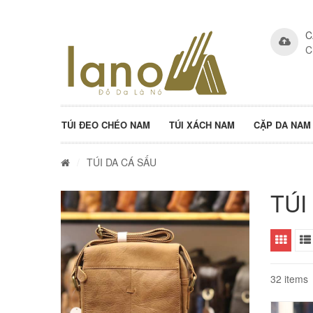
C
C
TÚI ĐEO CHÉO NAM
TÚI XÁCH NAM
CẶP DA NAM
/
TÚI DA CÁ SẤU
TÚI
32 items