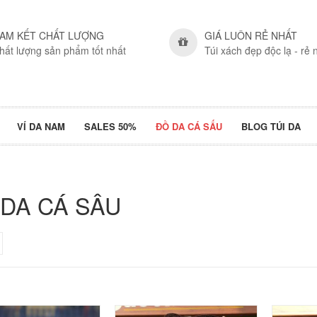
AM KẾT CHẤT LƯỢNG
GIÁ LUÔN RẺ NHẤT
hất lượng sản phẩm tốt nhất
Túi xách đẹp độc lạ - rẻ 
VÍ DA NAM
SALES 50%
ĐỒ DA CÁ SẤU
BLOG TÚI DA
 DA CÁ SẤU