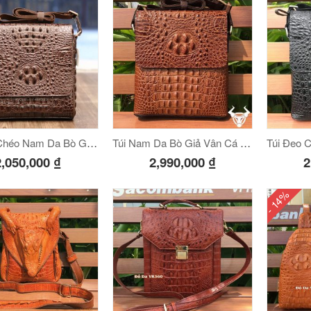
Túi Đeo Chéo Nam Da Bò Giả Vân Cá Sấu VCS06
Túi Nam Da Bò Giả Vân Cá Sấu VCS05-N
2,050,000
₫
2,990,000
₫
2
- 14%