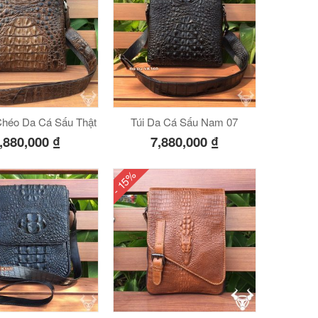
Chéo Da Cá Sấu Thật
Túi Da Cá Sấu Nam 07
,880,000
₫
7,880,000
₫
- 15%