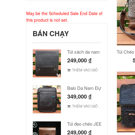
May be the Scheduled Sale End Date of
this product is not set.
BÁN CHẠY
Túi xách da nam Polo cao cấp
249,000
₫
THÊM VÀO GIỎ
Balo Da Nam Đựng Laptop Đẹp Giá Rẻ
349,000
₫
THÊM VÀO GIỎ
Túi đeo chéo JEEP giá rẻ 001
249,000
₫