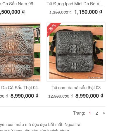
a Cá Sấu Nam 06
Túi Đựng Ipad Mini Da Bò Vân Cá Sấu VCS06
,500,000
₫
1,150,000
₫
1,350,000
₫
- 29%
 Da Cá Sấu Thật 04
Túi nam da cá sấu thật 03
8,990,000
₫
8,990,000
₫
000
₫
12,500,000
₫
Trang:
1
2
guyên con mẫu mã độc đẹp bắt mắt. Ngoài ra
u nam nữ theo yêu cầu của khách hàng.