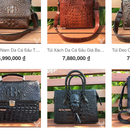
Túi Chéo Nam Da Cá Sấu Thật Giá Rẻ CST10
Túi Xách Da Cá Sấu Giá Bao Nhiêu
Túi Đeo 
5,990,000
₫
7,880,000
₫
7