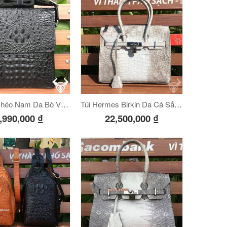
Túi Đeo Chéo Nam Da Bò Vân Cá Sấu VCS05-Đ
Túi Hermes Birkin Da Cá Sấu Bạch Tạng Hà Nội
,990,000
₫
22,500,000
₫