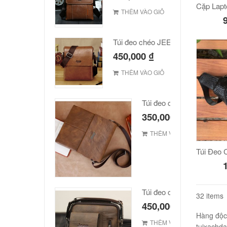
THÊM VÀO GIỎ
Túi đeo chéo JEEP giá rẻ 002
450,000
₫
THÊM VÀO GIỎ
Túi đeo chéo Jeep giá rẻ
350,000
₫
THÊM VÀO GIỎ
Túi đeo chéo Jeep giá rẻ 
32 items
450,000
₫
Hàng độ
THÊM VÀO GIỎ
tuixachda