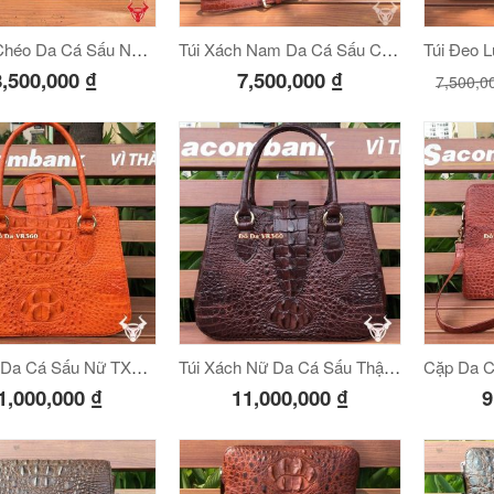
Túi Đeo Chéo Da Cá Sấu Nguyên Con NC06
Túi Xách Nam Da Cá Sấu CCS04
8,500,000
₫
7,500,000
₫
7,500,0
Túi Xách Da Cá Sấu Nữ TX07 Vàng Cam
Túi Xách Nữ Da Cá Sấu Thật TX06 Nâu Đất
1,000,000
₫
11,000,000
₫
9