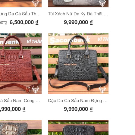
Túi Đeo Lưng Da Cá Sấu Thật Giá Rẻ
Túi Xách Nữ Da Kỳ Đà Thật Giá Rẻ
6,500,000
₫
9,990,000
₫
00
₫
Cặp Da Cá Sấu Nam Công Sở CCS03 Nâu Đỏ
Cặp Da Cá Sấu Nam Đựng Laptop CCS03 Đen
,990,000
₫
9,990,000
₫