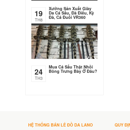
Xưởng Sản Xuất Giày
19
Da Cá Sấu, Đà Điểu, Kỳ
Đà, Cá Đuối VR360
TH8
Mua Cá Sấu Thật Nhồi
24
Bông Trưng Bày Ở Đâu?
TH3
HỆ THỐNG BÁN LẺ ĐỒ DA LANO
QUY ĐỊ