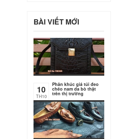
BÀI VIẾT MỚI
Phân khúc giá túi đeo
10
chéo nam da bò thật
trên thị trường
TH10