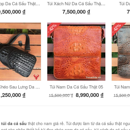
Cặp Laptop Da Cá Sấu Thật Giá Rẻ
Túi Xách Nữ Da Cá Sấu Thật Form Mini
Túi D
9,500,000
₫
7,500,000
₫
7
- 42%
- 42%
 JR03
Túi Đeo Chéo Sau Lưng Da Bò Vân Cá Sấu TDL-VCS01
Túi Nam Da Cá Sấu Thật 05
Túi Nam
1,250,000
₫
8,990,000
₫
15,500,000
₫
15,500,
04
c
túi da cá sấu
thật cho nam giá rẻ. Túi được làm từ da cá sấu thật n
.net còn nhận thiết kế túi đeo chéo nam da cá sấu, túi xách da cá sấ