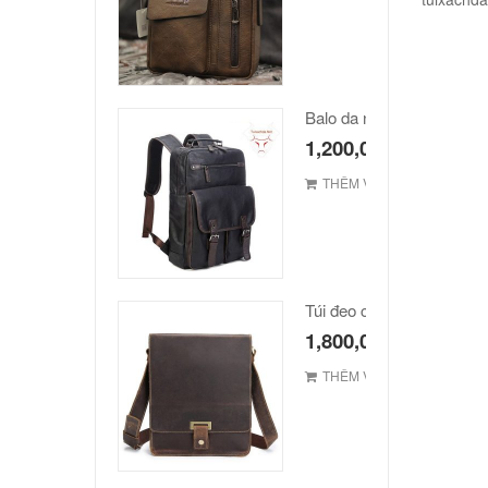
Balo da nam hàn quốc ca
1,200,000
₫
THÊM VÀO GIỎ
1,800,000
₫
THÊM VÀO GIỎ