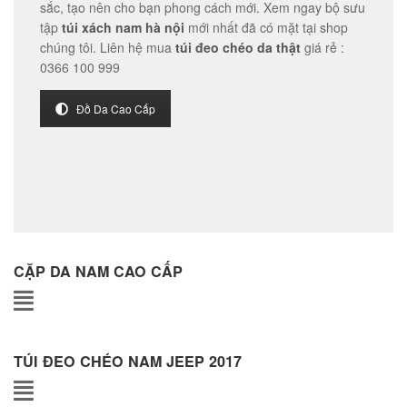
sắc, tạo nên cho bạn phong cách mới. Xem ngay bộ sưu
tập
túi xách nam hà nội
mới nhất đã có mặt tại shop
- 25%
chúng tôi. Liên hệ mua
túi đeo chéo da thật
giá rẻ :
Túi đeo chéo Jeep giá rẻ 05
0366 100 999
450,000
₫
Đồ Da Cao Cấp
CẶP DA NAM CAO CẤP
Túi đeo lưng nam thời trang da thật đựng iPad mini TDL10
1,100,000
₫
1,450,000
₫
TÚI ĐEO CHÉO NAM JEEP 2017