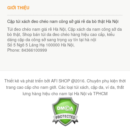
Túi đeo chéo JEEP giá rẻ 001
- 47%
GIỚI THIỆU
249,000
₫
450,000
₫
Túi đeo chéo nam da bò Contact 04
Cặp túi xách đeo chéo nam công sở giá rẻ da bò thật Hà Nội
1,100,000
₫
Túi đeo chéo nam giá rẻ Hà Nội, Cặp xách da nam công sở da
bò thật, Shop bán túi da đeo chéo hàng hiệu cao cấp, kiểu
dáng cặp da công sở sang trọng uy tín tại hà nội
Số 5 Ngõ 5 Láng Hạ
100000
Hà Nội
,
Cặp túi xách nam công sở đeo chéo hàng hiệu Schwarz Etienne
Phone:
84366100999
1,620,000
₫
Cặp Da Đựng Laptop 17inch CD31
2,200,000
₫
2,880,000
₫
Túi Xách Nữ Da Kỳ Đà Thật Giá Rẻ
Thiết kê và phát triển bởi AFI SHOP @2016. Chuyên phụ kiện thời
9,990,000
₫
trang cao cấp cho nam giới. Các loại túi xách, cặp da, ví da, thắt
- 42%
lưng hàng hiệu cho nam tại Hà Nội và TPHCM
Túi đeo chéo Jeep giá rẻ JR03
350,000
₫
650,000
₫