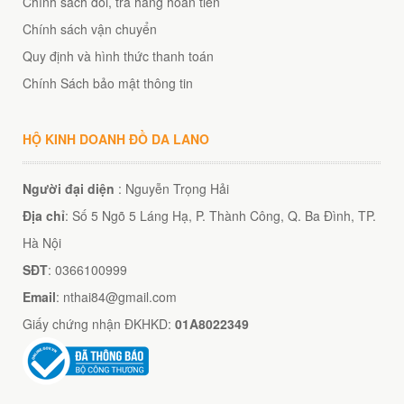
Chính sách đổi, trả hàng hoàn tiền
- 14%
1,450,000
₫
Chính sách vận chuyển
Quy định và hình thức thanh toán
Túi đeo chéo JEEP giá rẻ 002
450,000
₫
Chính Sách bảo mật thông tin
Cặp túi xách đeo chéo nam da thật Contact 10
1,880,000
₫
- 45%
HỘ KINH DOANH ĐỒ DA LANO
Người đại diện
: Nguyễn Trọng Hải
Túi da nam hàng hiệu đẳng cấp cho phái mạnh Schwarz Etienne
Địa chỉ
: Số 5 Ngõ 5 Láng Hạ, P. Thành Công, Q. Ba Đình, TP.
1,320,000
₫
Hà Nội
Cặp Da Bò Công Sở 2018 CD53
SĐT
: 0366100999
2,550,000
₫
Túi Đeo Lưng Da Cá Sấu Thật Giá Rẻ
Email
: nthai84@gmail.com
6,500,000
₫
7,500,000
₫
Giấy chứng nhận ĐKHKD:
01A8022349
- 24%
Túi đeo chéo Jeep giá rẻ 04
450,000
₫