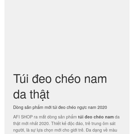
Túi đeo bụng nam da thật thời trang tuyệt đẹp TĐB 002
880,000
₫
Túi xách da đeo chéo CD011
900,000
₫
1,550,000
₫
Túi đeo chéo nam
da thật
Dòng sản phẩm mới túi đeo chéo ngực nam 2020
AFI SHOP ra mắt dòng sản phẩm
túi đeo chéo nam
da
thật mới nhất 2020. Thiết kế độc đáo, trẻ trung ôm sát
Túi đeo chéo lưng, ngực cho nam da bò sáp TDL30
người, là sự lựa chọn mới cho giới trẻ. Đa dạng về màu
1,250,000
₫