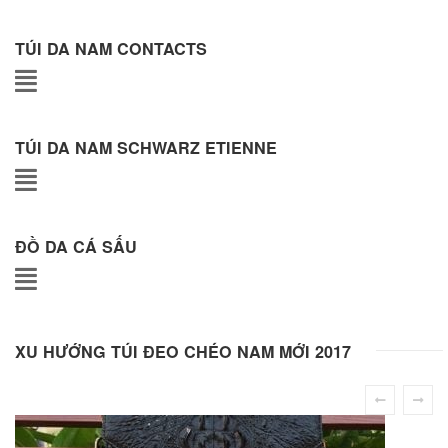
Túi đeo chéo Jeep giá rẻ 04
450,000
₫
TÚI DA NAM CONTACTS
- 32%
TÚI DA NAM SCHWARZ ETIENNE
Cặp túi xách đeo chéo nam da thật Contact09
ĐỒ DA CÁ SẤU
2,180,000
₫
Túi da đeo ngực nam thời trang công sở TDL23
Túi đeo chéo nam da bò trẻ trung năng động J32_2017
950,000
₫
XU HƯỚNG TÚI ĐEO CHÉO NAM MỚI 2017
1,450,000
₫
Túi Đeo Chéo Nam Da Bò Giá Rẻ KT65
Cặp túi xách đeo chéo nam da thật Contact09
650,000
₫
950,000
₫