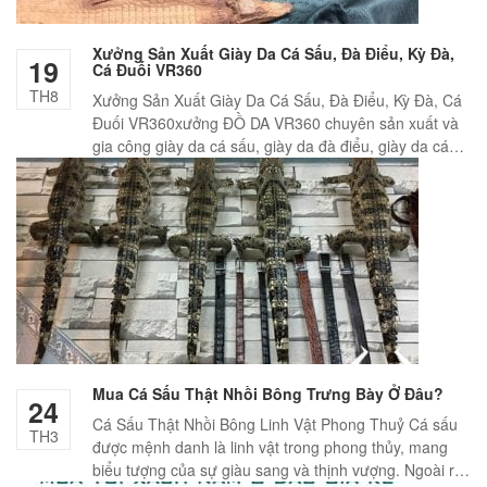
Túi đeo chéo nam thời trang công sở Schwarz Etienne TXSE02
Xưởng Sản Xuất Giày Da Cá Sấu, Đà Điểu, Kỳ Đà,
1,520,000
₫
19
Cá Đuối VR360
TH8
Xưởng Sản Xuất Giày Da Cá Sấu, Đà Điểu, Kỳ Đà, Cá
Đuối VR360xưởng ĐỒ DA VR360 chuyên sản xuất và
Cặp da nam công sở thời trang cho phái mạnh Schwarz Etienne
Túi Nam Da Bò Giả Vân Cá Sấu VCS05-N
gia công giày da cá sấu, giày da đà điểu, giày da cá
1,650,000
₫
2,990,000
₫
đuối, giày da kỳ đà…và một số dòng da thuộc cao cấp
khác. Mẫu mã giày da tại xưởng chúng tôi […]
Túi da đeo chéo ngực, lưng thời trang TDL22
Túi xách nam đeo chéo đựng iPad mini Jeep J30_2017
1,150,000
₫
1,500,000
₫
1,800,000
₫
Cặp Nam Da Bò Thật CD34 Giảm Giá
- 36%
990,000
₫
1,650,000
₫
Túi đeo chéo nam da bò Contact 07
1,500,000
₫
Mua Cá Sấu Thật Nhồi Bông Trưng Bày Ở Đâu?
24
- 25%
Cá Sấu Thật Nhồi Bông Linh Vật Phong Thuỷ Cá sấu
TH3
được mệnh danh là linh vật trong phong thủy, mang
Túi da đeo chéo công sở cho nam giới Schwarz Etienne TXSE05
biểu tượng của sự giàu sang và thịnh vượng. Ngoài ra