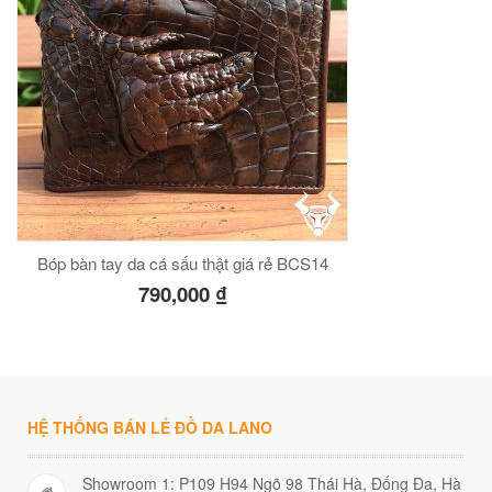
Bóp bàn tay da cá sấu thật giá rẻ BCS14
790,000
₫
HỆ THỐNG BÁN LẺ ĐỒ DA LANO
Showroom 1: P109 H94 Ngõ 98 Thái Hà, Đống Đa, Hà