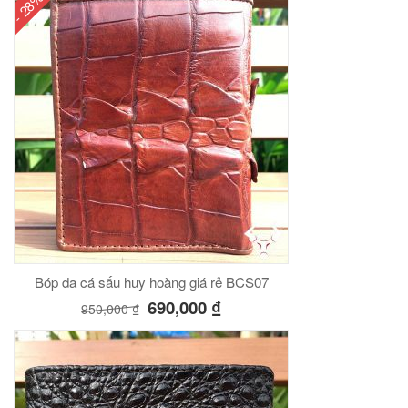
- 28%
Bóp da cá sấu huy hoàng giá rẻ BCS07
690,000
₫
950,000
₫