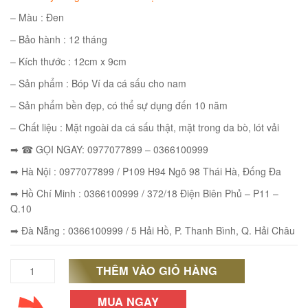
– Màu : Đen
– Bảo hành : 12 tháng
– Kích thước : 12cm x 9cm
éo JEEP giá rẻ 002
₫
– Sản phẩm : Bóp Ví da cá sấu cho nam
– Sản phẩm bền đẹp, có thể sự dụng đến 10 năm
O GIỎ
– Chất liệu : Mặt ngoài da cá sấu thật, mặt trong da bò, lót vải
➡ ☎ GỌI NGAY: 0977077899 – 0366100999
➡ Hà Nội : 0977077899 / P109 H94 Ngõ 98 Thái Hà, Đống Đa
éo Jeep giá rẻ 04
➡ Hồ Chí Minh : 0366100999 / 372/18 Điện Biên Phủ – P11 –
₫
Q.10
O GIỎ
➡ Đà Nẵng : 0366100999 / 5 Hải Hồ, P. Thanh Bình, Q. Hải Châu
THÊM VÀO GIỎ HÀNG
Bóp
bàn
MUA NGAY
m hàn quốc cao cấp