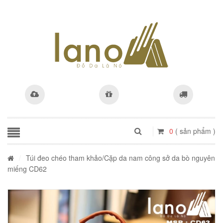
0
( sản phẩm )
/
Túi đeo chéo tham khảo
/Cặp da nam công sở da bò nguyên
miếng CD62