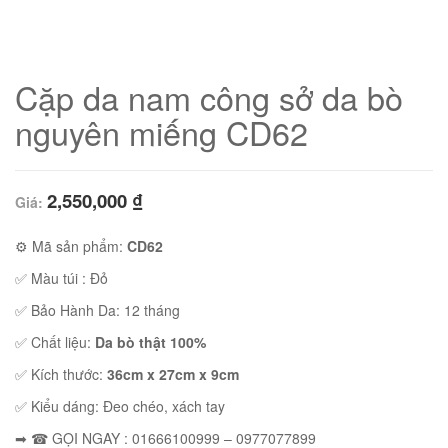
Cặp da nam công sở da bò
nguyên miếng CD62
2,550,000
₫
Giá:
⚙ Mã sản phẩm:
CD62
✅ Màu túi : Đỏ
01
✅ Bảo Hành Da: 12 tháng
✅ Chất liệu:
Da bò thật 100%
✅ Kích thước:
36cm x 27cm x 9cm
✅ Kiểu dáng:
Đeo chéo, xách tay
➡ ☎ GỌI NGAY : 01666100999 – 0977077899