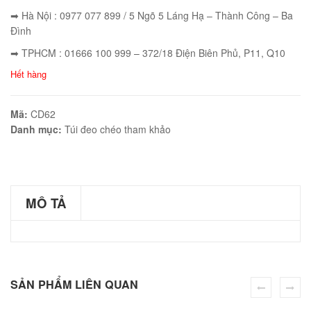
➡ Hà Nội : 0977 077 899 / 5 Ngõ 5 Láng Hạ – Thành Công – Ba
Đình
➡ TPHCM : 01666 100 999 – 372/18 Điện Biên Phủ, P11, Q10
éo JEEP giá rẻ 002
Hết hàng
₫
O GIỎ
Mã:
CD62
Danh mục:
Túi đeo chéo tham khảo
éo Jeep giá rẻ 04
MÔ TẢ
₫
O GIỎ
SẢN PHẨM LIÊN QUAN
m hàn quốc cao cấp