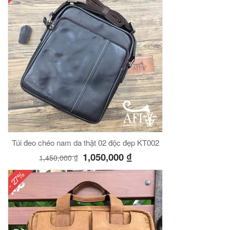
Túi đeo chéo nam da thật 02 độc đẹp KT002
1,050,000
₫
1,450,000
₫
- 27%