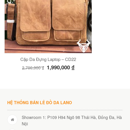
Cặp Da Đựng Laptop – CD22
1,990,000
₫
2,700,000
₫
HỆ THỐNG BÁN LẺ ĐỒ DA LANO
Showroom 1: P109 H94 Ngõ 98 Thái Hà, Đống Đa, Hà
Nội