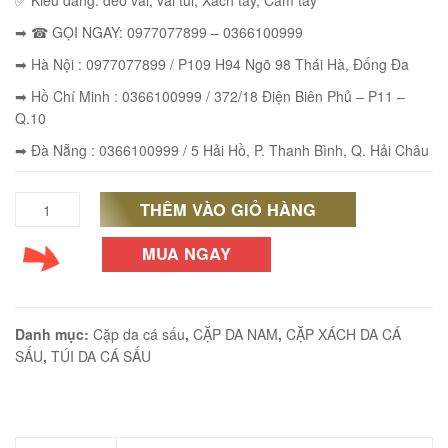
✅ Kiểu dáng: đeo vai, vai túi, Xách tay, Cầm tay
➡ ☎ GỌI NGAY: 0977077899 – 0366100999
➡ Hà Nội : 0977077899 / P109 H94 Ngõ 98 Thái Hà, Đống Đa
éo Jeep giá rẻ JR03
➡ Hồ Chí Minh : 0366100999 / 372/18 Điện Biên Phủ – P11 –
₫
Q.10
➡ Đà Nẵng : 0366100999 / 5 Hải Hồ, P. Thanh Bình, Q. Hải Châu
O GIỎ
THÊM VÀO GIỎ HÀNG
Cặp
Laptop
MUA NGAY
éo Jeep giá rẻ 04
Da
₫
Cá
O GIỎ
Danh mục:
Cặp da cá sấu
,
CẶP DA NAM
,
CẶP XÁCH DA CÁ
Sấu
SẤU
,
TÚI DA CÁ SẤU
Thật
Giá
m hàn quốc cao cấp