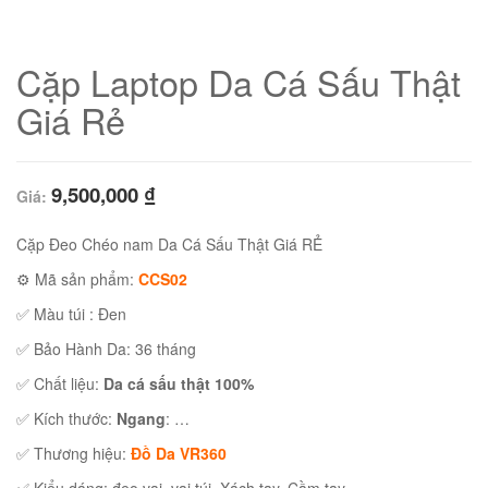
Cặp Laptop Da Cá Sấu Thật
Giá Rẻ
9,500,000
₫
Giá:
Cặp Đeo Chéo nam Da Cá Sấu Thật Giá RẺ
⚙ Mã sản phẩm:
CCS02
✅ Màu túi : Đen
01
✅ Bảo Hành Da: 36 tháng
✅ Chất liệu:
Da cá sấu thật 100%
✅ Kích thước:
Ngang
: …
✅ Thương hiệu:
Đồ Da VR360
02