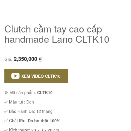
Clutch cầm tay cao cấp
handmade Lano CLTK10
2,350,000
₫
Giá:
XEM VIDEO CLTK10
01
⚙ Mã sản phẩm:
CLTK10
✅ Màu túi : Đen
✅ Bảo Hành Da: 12 tháng
✅ Chất liệu:
Da bò thật 100%
02
✅ Kích thước: 28 × 3 × 20 cm