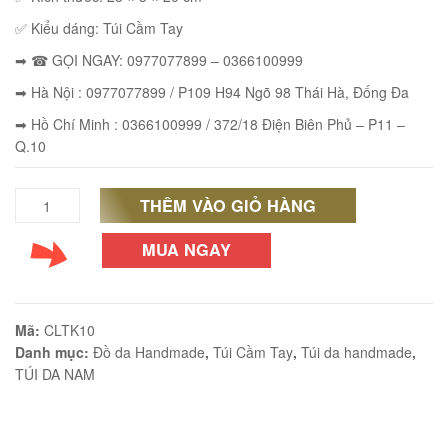
✅ Kiểu dáng: Túi Cầm Tay
➡ ☎ GỌI NGAY: 0977077899 – 0366100999
➡ Hà Nội : 0977077899 / P109 H94 Ngõ 98 Thái Hà, Đống Đa
éo Jeep giá rẻ JR03
₫
➡ Hồ Chí Minh : 0366100999 / 372/18 Điện Biên Phủ – P11 –
Q.10
O GIỎ
THÊM VÀO GIỎ HÀNG
Clutch
cầm
MUA NGAY
éo Jeep giá rẻ 04
tay
₫
cao
Mã:
CLTK10
O GIỎ
cấp
Danh mục:
Đồ da Handmade
,
Túi Cầm Tay
,
Túi da handmade
,
TÚI DA NAM
handmade
Lano
m hàn quốc cao cấp