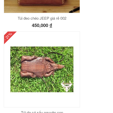
Túi đeo chéo JEEP giá rẻ 002
450,000
₫
- 21%
Túi da cá sấu nguyên con