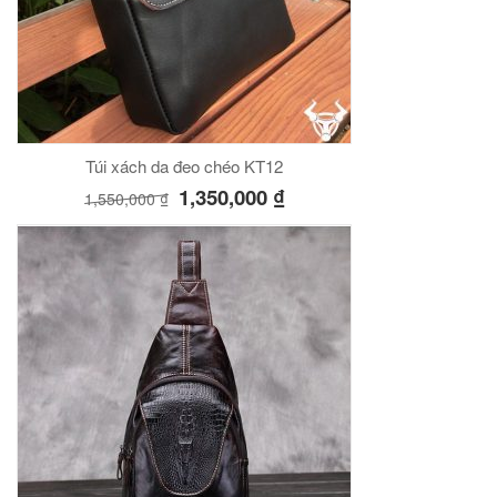
Túi xách da đeo chéo KT12
1,350,000
₫
1,550,000
₫