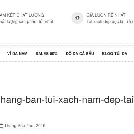
AM KẾT CHẤT LƯỢNG
GIÁ LUÔN RẺ NHẤT
hất lượng sản phẩm tốt nhất
Túi xách đẹp độc lạ - rẻ 
VÍ DA NAM
SALES 50%
ĐỒ DA CÁ SẤU
BLOG TÚI DA
-hang-ban-tui-xach-nam-dep-ta
Tháng Sáu 2nd, 2015