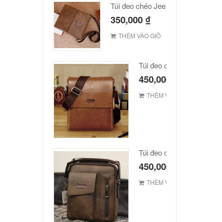
Túi đeo chéo Jeep giá rẻ JR03
350,000
₫
THÊM VÀO GIỎ
Túi đeo chéo JEEP giá rẻ
450,000
₫
THÊM VÀO GIỎ
Túi đeo chéo Jeep giá rẻ 
450,000
₫
THÊM VÀO GIỎ