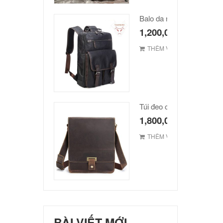
Balo da nam hàn quốc ca
1,200,000
₫
THÊM VÀO GIỎ
1,800,000
₫
THÊM VÀO GIỎ
BÀI VIẾT MỚI