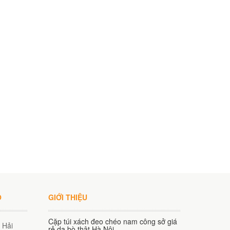
O
GIỚI THIỆU
Cặp túi xách đeo chéo nam công sở giá
 Hải
rẻ da bò thật Hà Nội