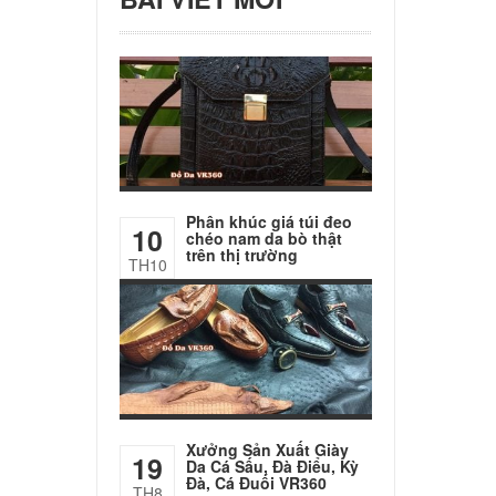
Phân khúc giá túi đeo
10
chéo nam da bò thật
trên thị trường
TH10
Xưởng Sản Xuất Giày
19
Da Cá Sấu, Đà Điểu, Kỳ
Đà, Cá Đuối VR360
TH8