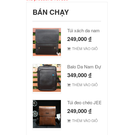
BÁN CHẠY
Túi xách da nam Polo cao cấp
249,000
₫
THÊM VÀO GIỎ
Balo Da Nam Đựng Laptop Đẹp Giá Rẻ
349,000
₫
THÊM VÀO GIỎ
Túi đeo chéo JEEP giá rẻ 001
249,000
₫
THÊM VÀO GIỎ