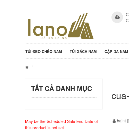
C
C
TÚI ĐEO CHÉO NAM
TÚI XÁCH NAM
CẶP DA NAM
/
TẤT CẢ DANH MỤC
cua
|
haint
|
May be the Scheduled Sale End Date of
this product is not set.