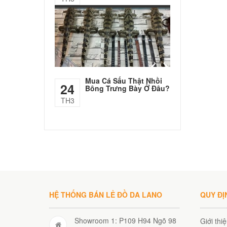
Mua Cá Sấu Thật Nhồi
24
Bông Trưng Bày Ở Đâu?
TH3
HỆ THỐNG BÁN LẺ ĐỒ DA LANO
QUY ĐỊ
Showroom 1: P109 H94 Ngõ 98
Giới thi