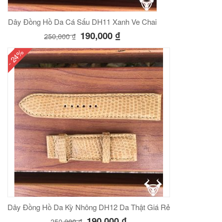
Dây Đồng Hồ Da Cá Sấu DH11 Xanh Ve Chai
190,000
₫
250,000
₫
- 24%
Dây Đồng Hồ Da Kỳ Nhông DH12 Da Thật Giá Rẻ
190,000
₫
250,000
₫