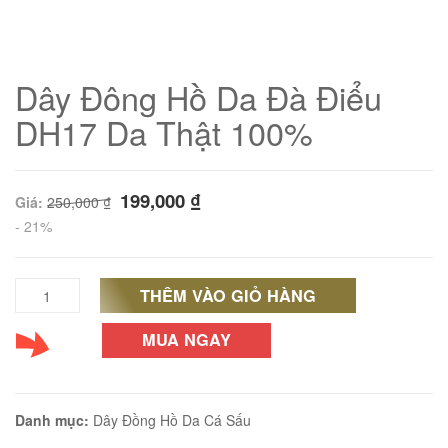
Dây Đông Hồ Da Đà Điểu
DH17 Da Thật 100%
199,000
₫
Giá:
250,000
₫
- 21%
THÊM VÀO GIỎ HÀNG
Dây
01
Đông
MUA NGAY
Hồ
Da
Danh mục:
Dây Đồng Hồ Da Cá Sấu
Đà