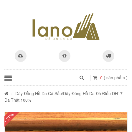
0
( sản phẩm )
/
Dây Đồng Hồ Da Cá Sấu
/Dây Đông Hồ Da Đà Điểu DH17
Da Thật 100%
- 21%