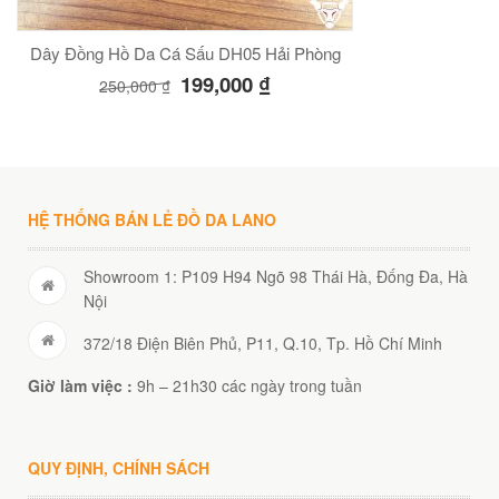
Dây Đồng Hồ Da Cá Sấu DH05 Hải Phòng
199,000
₫
250,000
₫
HỆ THỐNG BÁN LẺ ĐỒ DA LANO
Showroom 1: P109 H94 Ngõ 98 Thái Hà, Đống Đa, Hà
Nội
372/18 Điện Biên Phủ, P11, Q.10, Tp. Hồ Chí Minh
Giờ làm việc :
9h – 21h30 các ngày trong tuần
QUY ĐỊNH, CHÍNH SÁCH