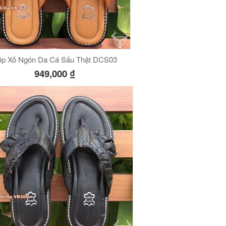
p Xỏ Ngón Da Cá Sấu Thật DCS03
949,000
₫