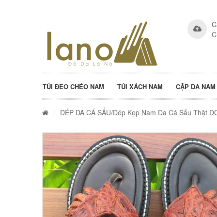
C
C
TÚI ĐEO CHÉO NAM
TÚI XÁCH NAM
CẶP DA NAM
/
DÉP DA CÁ SẤU
/Dép Kẹp Nam Da Cá Sấu Thật D