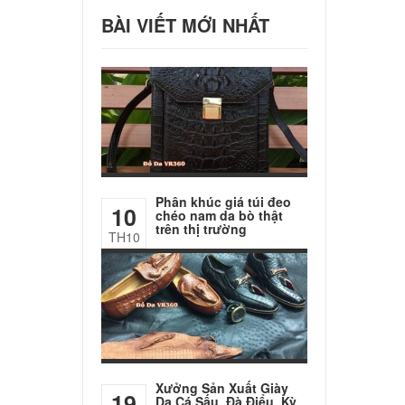
BÀI VIẾT MỚI NHẤT
Phân khúc giá túi đeo
10
chéo nam da bò thật
trên thị trường
TH10
Xưởng Sản Xuất Giày
19
Da Cá Sấu, Đà Điểu, Kỳ