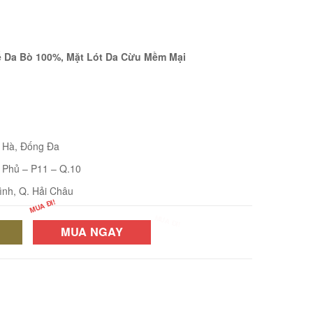
Đế Da Bò 100%, Mặt Lót Da Cừu Mềm Mại
i Hà, Đống Đa
 Phủ – P11 – Q.10
ình, Q. Hải Châu
MUA NGAY