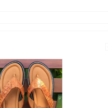
Cá
Sấu
Thật
DCS02
số
lượng