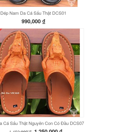
Dép Nam Da Cá Sấu Thật DCS01
990,000
₫
a Cá Sấu Thật Nguyên Con Có Đầu DCS07
1,250,000
₫
1,450,000
₫