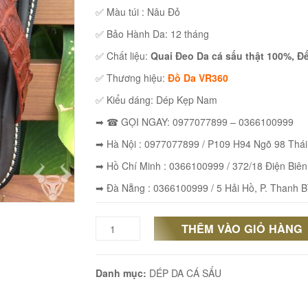
✅ Màu túi : Nâu Đỏ
✅ Bảo Hành Da: 12 tháng
✅ Chất liệu:
Quai Đeo Da cá sấu thật 100%, 
✅ Thương hiệu:
Đồ Da VR360
✅ Kiểu dáng: Dép Kẹp Nam
➡ ☎ GỌI NGAY: 0977077899 – 0366100999
➡ Hà Nội : 0977077899 / P109 H94 Ngõ 98 Thá
➡ Hồ Chí Minh : 0366100999 / 372/18 Điện Biên
➡ Đà Nẵng : 0366100999 / 5 Hải Hồ, P. Thanh B
THÊM VÀO GIỎ HÀNG
Dép
Kẹp
Danh mục:
DÉP DA CÁ SẤU
Nam
Da