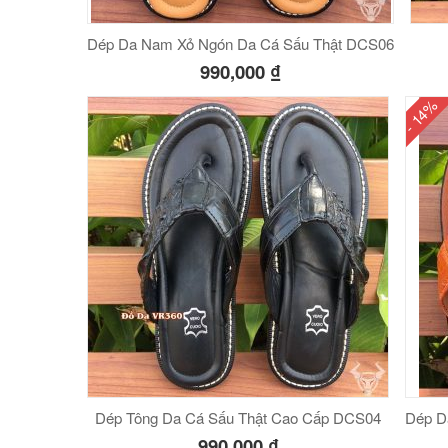
Dép Da Nam Xỏ Ngón Da Cá Sấu Thật DCS06
990,000
₫
- 14%
Dép Tông Da Cá Sấu Thật Cao Cấp DCS04
Dép D
990,000
₫