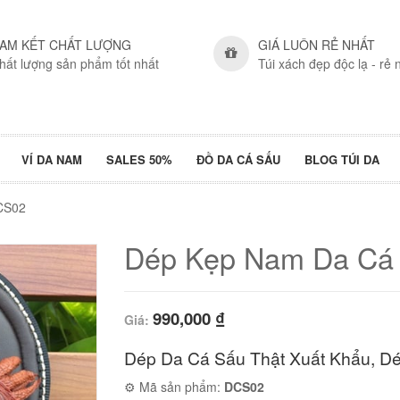
AM KẾT CHẤT LƯỢNG
GIÁ LUÔN RẺ NHẤT
hất lượng sản phẩm tốt nhất
Túi xách đẹp độc lạ - rẻ 
VÍ DA NAM
SALES 50%
ĐỒ DA CÁ SẤU
BLOG TÚI DA
CS02
Dép Kẹp Nam Da Cá
990,000
₫
Giá:
Dép Da Cá Sấu Thật Xuất Khẩu, D
⚙ Mã sản phẩm:
DCS02