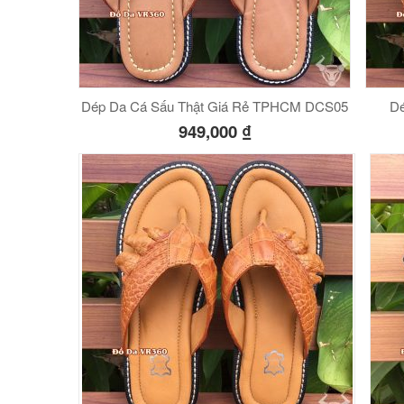
Dép Da Cá Sấu Thật Giá Rẻ TPHCM DCS05
Dé
949,000
₫