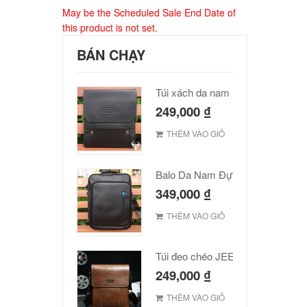
May be the Scheduled Sale End Date of
this product is not set.
BÁN CHẠY
Túi xách da nam Polo cao cấp
249,000
₫
THÊM VÀO GIỎ
Balo Da Nam Đựng Laptop Đẹp Giá Rẻ
349,000
₫
THÊM VÀO GIỎ
Túi đeo chéo JEEP giá rẻ 001
249,000
₫
THÊM VÀO GIỎ