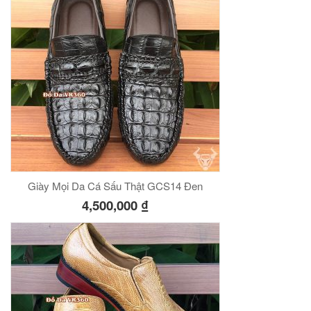
00
₫
O GIỎ
Túi đeo chéo nam công sở da bò sáp đựng tài liệu A4 KT57
00
₫
O GIỎ
Giày Mọi Da Cá Sấu Thật GCS14 Đen
4,500,000
₫