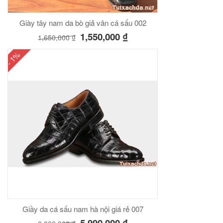
Giày tây nam da bò giả vân cá sấu 002
1,550,000
₫
1,650,000
₫
- 1%
Giầy da cá sấu nam hà nội giá rẻ 007
5,990,000
₫