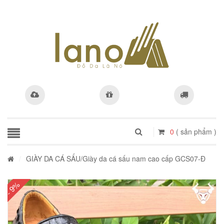
0
( sản phẩm )
/
GIÀY DA CÁ SẤU
/Giày da cá sấu nam cao cấp GCS07-Đ
- 9%