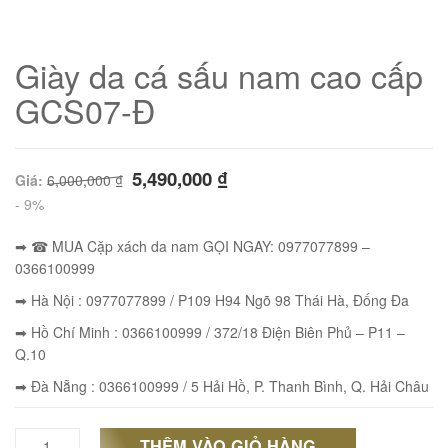
Giày da cá sấu nam cao cấp
GCS07-Đ
5,490,000
₫
Giá:
6,000,000
₫
- 9%
➡ ☎ MUA Cặp xách da nam GỌI NGAY: 0977077899 –
0366100999
➡ Hà Nội : 0977077899 / P109 H94 Ngõ 98 Thái Hà, Đống Đa
01
➡ Hồ Chí Minh : 0366100999 / 372/18 Điện Biên Phủ – P11 –
Q.10
➡ Đà Nẵng : 0366100999 / 5 Hải Hồ, P. Thanh Bình, Q. Hải Châu
THÊM VÀO GIỎ HÀNG
Giày