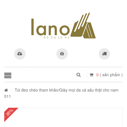
0
( sản phẩm )
/
Túi đeo chéo tham khảo
/Giày mọi da cá sấu thật cho nam
011
- 26%