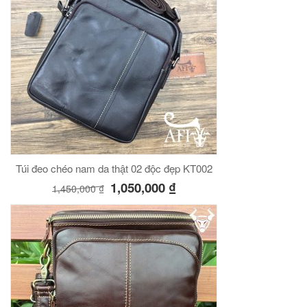
Túi đeo chéo nam da thật 02 độc đẹp KT002
1,050,000
₫
1,450,000
₫