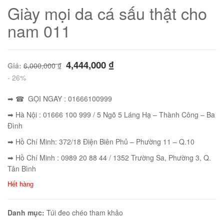
Giày mọi da cá sấu thật cho
nam 011
4,444,000
₫
Giá:
6,000,000
₫
- 26%
➡ ☎ GỌI NGAY : 01666100999
➡ Hà Nội : 01666 100 999 / 5 Ngõ 5 Láng Hạ – Thành Công – Ba
Đình
➡ Hồ Chí Minh: 372/18 Điện Biên Phủ – Phường 11 – Q.10
01
➡ Hồ Chí Minh : 0989 20 88 44 / 1352 Trường Sa, Phường 3, Q.
Tân Bình
Hết hàng
02
Danh mục:
Túi đeo chéo tham khảo