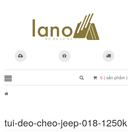
0
( sản phẩm )
/
tui-deo-cheo-jeep-018-1250k