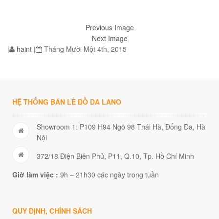
Previous Image
Next Image
|
haint
|
Tháng Mười Một 4th, 2015
01
HỆ THỐNG BÁN LẺ ĐỒ DA LANO
02
Showroom 1: P109 H94 Ngõ 98 Thái Hà, Đống Đa, Hà
Nội
372/18 Điện Biên Phủ, P11, Q.10, Tp. Hồ Chí Minh
éo Jeep giá rẻ JR03
Giờ làm việc :
9h – 21h30 các ngày trong tuần
₫
O GIỎ
QUY ĐỊNH, CHÍNH SÁCH