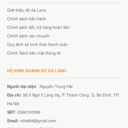
Giới thiệu đồ da Lano
Chính sách bảo hành
éo Jeep giá rẻ 04
Chính sách đổi, trả hàng hoàn tiền
₫
Chính sách vận chuyển
O GIỎ
Quy định và hình thức thanh toán
Chính Sách bảo mật thông tin
HỘ KINH DOANH ĐỒ DA LANO
m hàn quốc cao cấp
00
₫
Người đại diện
: Nguyễn Trọng Hải
O GIỎ
Địa chỉ
: Số 5 Ngõ 5 Láng Hạ, P. Thành Công, Q. Ba Đình, TP.
Hà Nội
SĐT
: 0366100999
Email
: nthai84@gmail.com
Túi đeo chéo nam công sở da bò sáp đựng tài liệu A4 KT57