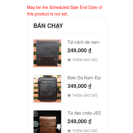
May be the Scheduled Sale End Date of
this product is not set.
BÁN CHẠY
Túi xách da nam Polo cao cấp
249,000
₫
THÊM VÀO GIỎ
Balo Da Nam Đựng Laptop Đẹp Giá Rẻ
349,000
₫
THÊM VÀO GIỎ
Túi đeo chéo JEEP giá rẻ 001
249,000
₫
THÊM VÀO GIỎ