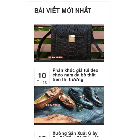
BÀI VIẾT MỚI NHẤT
Phân khúc giá túi đeo
10
chéo nam da bò thật
trên thị trường
TH10
Xưởng Sản Xuất Giày