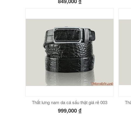
849,000
₫
Thắt lưng nam da cá sấu thật giá rẻ 003
Thắ
999,000
₫