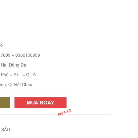
bò
7899 – 0366100999
i Hà, Đống Đa
 Phủ – P11 – Q.10
ình, Q. Hải Châu
MUA NGAY
 SẤU