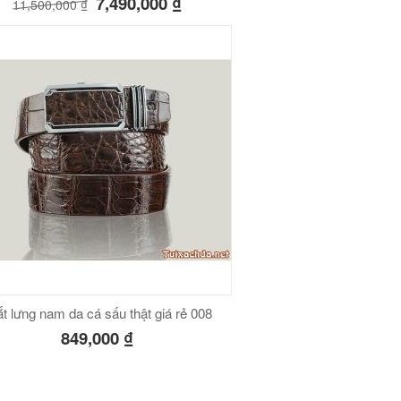
7,490,000
₫
11,500,000
₫
t lưng nam da cá sấu thật giá rẻ 008
849,000
₫