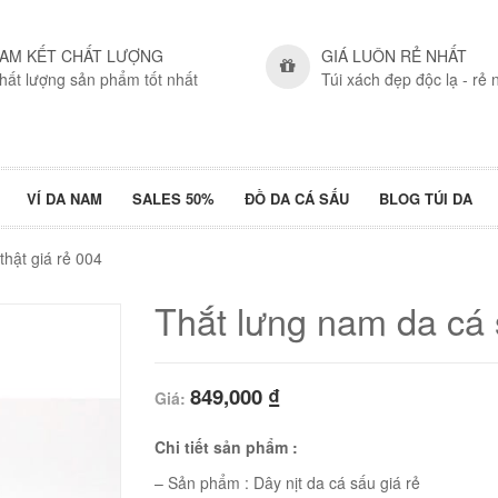
AM KẾT CHẤT LƯỢNG
GIÁ LUÔN RẺ NHẤT
hất lượng sản phẩm tốt nhất
Túi xách đẹp độc lạ - rẻ 
VÍ DA NAM
SALES 50%
ĐỒ DA CÁ SẤU
BLOG TÚI DA
thật giá rẻ 004
Thắt lưng nam da cá 
849,000
₫
Giá:
Chi tiết sản phẩm :
– Sản phẩm : Dây nịt da cá sấu giá rẻ