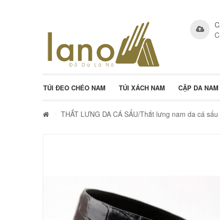
C
C
TÚI ĐEO CHÉO NAM
TÚI XÁCH NAM
CẶP DA NAM
/
THẮT LƯNG DA CÁ SẤU
/Thắt lưng nam da cá sấu 