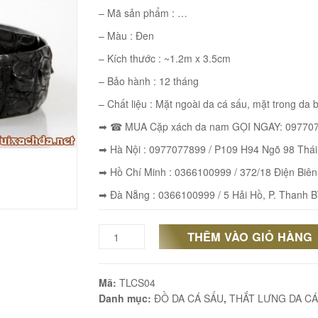
– Mã sản phẩm : …
– Màu : Đen
– Kích thước : ~1.2m x 3.5cm
– Bảo hành : 12 tháng
– Chất liệu : Mặt ngoài da cá sấu, mặt trong da 
➡ ☎ MUA Cặp xách da nam GỌI NGAY: 097707
➡ Hà Nội : 0977077899 / P109 H94 Ngõ 98 Thá
➡ Hồ Chí Minh : 0366100999 / 372/18 Điện Biên
➡ Đà Nẵng : 0366100999 / 5 Hải Hồ, P. Thanh B
THÊM VÀO GIỎ HÀNG
Thắt
lưng
Mã:
TLCS04
nam
Danh mục:
ĐỒ DA CÁ SẤU
,
THẮT LƯNG DA CÁ
da