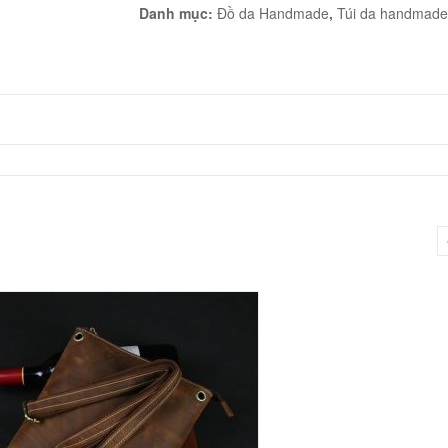
Danh mục:
Đồ da Handmade
,
Túi da handmade
handmade
da
bò
phối
cá
sấu
khoá
số
Lano
CLTK05
số
lượng