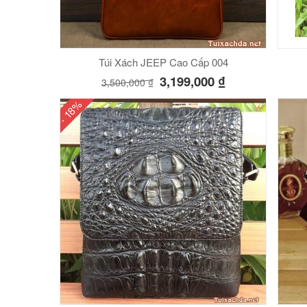
Túi Xách JEEP Cao Cấp 004
3,199,000
₫
3,500,000
₫
- 18%