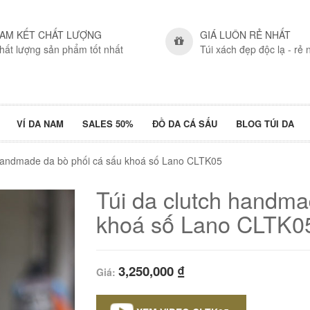
AM KẾT CHẤT LƯỢNG
GIÁ LUÔN RẺ NHẤT
hất lượng sản phẩm tốt nhất
Túi xách đẹp độc lạ - rẻ 
VÍ DA NAM
SALES 50%
ĐỒ DA CÁ SẤU
BLOG TÚI DA
 handmade da bò phối cá sấu khoá số Lano CLTK05
Túi da clutch handma
khoá số Lano CLTK0
3,250,000
₫
Giá: