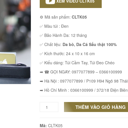
XEM VIDEO CLTK05
⚙ Mã sản phẩm:
CLTK05
✅ Màu túi : Đen
✅ Bảo Hành Da: 12 tháng
✅ Chất liệu:
Da bò, Da Cá Sấu thật 100%
✅ Kích thước: 24 x 10 x 16 cm
✅ Kiểu dáng: Túi Cầm Tay, Túi Đeo Chéo
➡ ☎ GỌI NGAY: 0977077899 – 0366100999
➡ Hà Nội : 0977077899 / P109 H94 Ngõ 98 Thá
➡ Hồ Chí Minh : 0366100999 / 372/18 Điện Biên
THÊM VÀO GIỎ HÀNG
Túi
da
Mã:
CLTK05
clutch