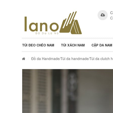
C
C
TÚI ĐEO CHÉO NAM
TÚI XÁCH NAM
CẶP DA NAM
/
Đồ da Handmade
/
Túi da handmade
/Túi da clutch