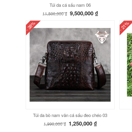
Túi da cá sấu nam 06
9,500,000
₫
11,500,000
₫
- 38%
- 21%
Túi da bò nam vân cá sấu đeo chéo 03
1,250,000
₫
1,990,000
₫