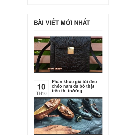
BÀI VIẾT MỚI NHẤT
Phân khúc giá túi đeo
10
chéo nam da bò thật
trên thị trường
TH10