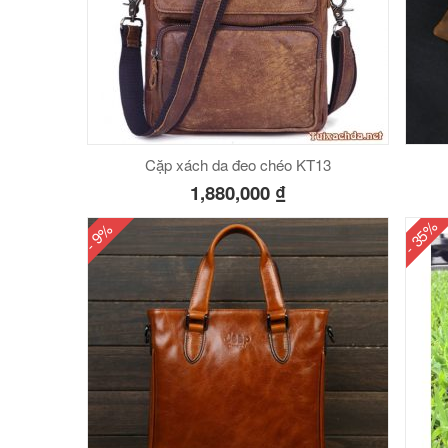
Cặp xách da đeo chéo KT13
1,880,000
₫
- 35%
- 9%