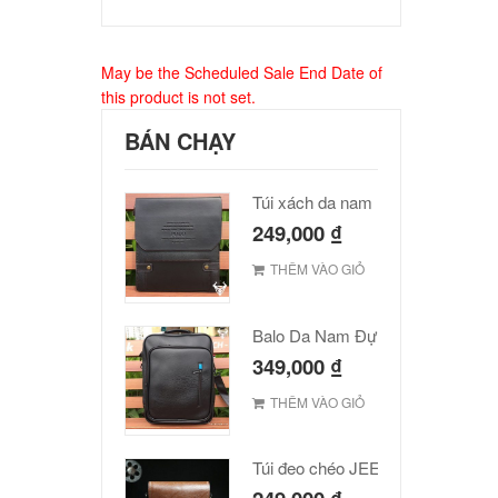
May be the Scheduled Sale End Date of
this product is not set.
BÁN CHẠY
Túi xách da nam Polo cao cấp
249,000
₫
THÊM VÀO GIỎ
Balo Da Nam Đựng Laptop Đẹp Giá Rẻ
349,000
₫
THÊM VÀO GIỎ
Túi đeo chéo JEEP giá rẻ 001