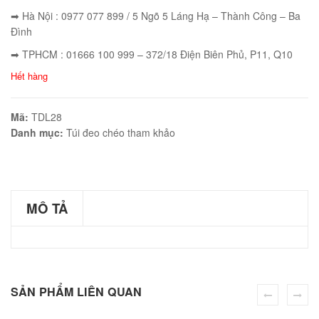
➡ Hà Nội : 0977 077 899 / 5 Ngõ 5 Láng Hạ – Thành Công – Ba
Đình
➡ TPHCM : 01666 100 999 – 372/18 Điện Biên Phủ, P11, Q10
éo JEEP giá rẻ 002
Hết hàng
₫
O GIỎ
Mã:
TDL28
Danh mục:
Túi đeo chéo tham khảo
éo Jeep giá rẻ 04
MÔ TẢ
₫
O GIỎ
SẢN PHẨM LIÊN QUAN
m hàn quốc cao cấp