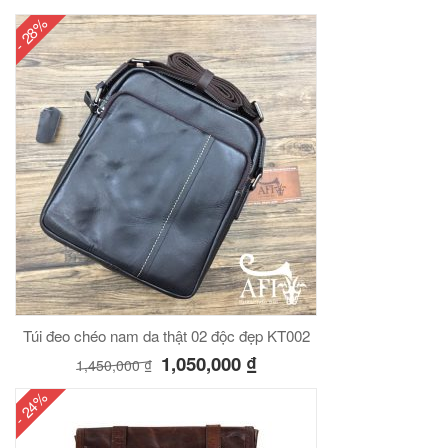
- 28%
Túi đeo chéo nam da thật 02 độc đẹp KT002
1,050,000
₫
1,450,000
₫
- 24%