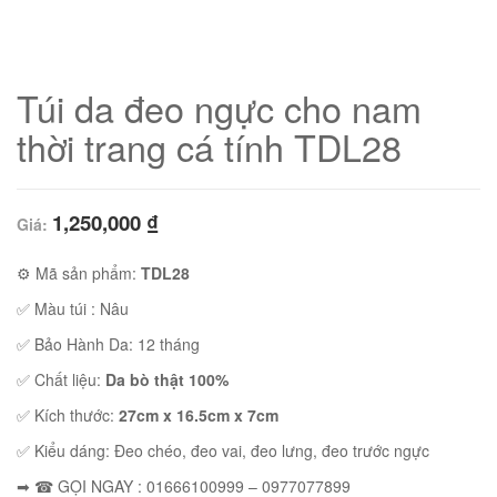
Túi da đeo ngực cho nam
thời trang cá tính TDL28
1,250,000
₫
Giá:
⚙ Mã sản phẩm:
TDL28
✅ Màu túi : Nâu
01
✅ Bảo Hành Da: 12 tháng
✅ Chất liệu:
Da bò thật 100%
✅ Kích thước:
27cm x 16.5cm x 7cm
✅ Kiểu dáng:
Đeo chéo, đeo vai, đeo lưng, đeo trước ngực
➡ ☎ GỌI NGAY : 01666100999 – 0977077899