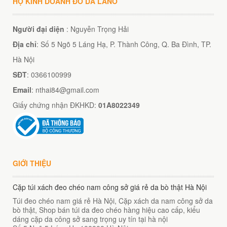
HỘ KINH DOANH ĐỒ DA LANO
Người đại diện
: Nguyễn Trọng Hải
Địa chỉ
: Số 5 Ngõ 5 Láng Hạ, P. Thành Công, Q. Ba Đình, TP.
Hà Nội
SĐT
: 0366100999
Email
: nthai84@gmail.com
Giấy chứng nhận ĐKHKD:
01A8022349
GIỚI THIỆU
Cặp túi xách đeo chéo nam công sở giá rẻ da bò thật Hà Nội
Túi đeo chéo nam giá rẻ Hà Nội, Cặp xách da nam công sở da
bò thật, Shop bán túi da đeo chéo hàng hiệu cao cấp, kiểu
dáng cặp da công sở sang trọng uy tín tại hà nội