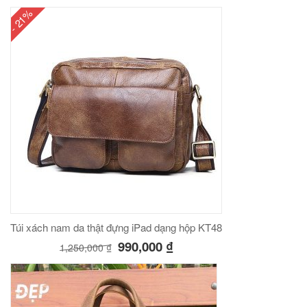
- 21%
00
₫
O GIỎ
Túi đeo chéo nam công sở da bò sáp đựng tài liệu A4 KT57
00
₫
O GIỎ
Túi xách nam da thật đựng iPad dạng hộp KT48
990,000
₫
1,250,000
₫