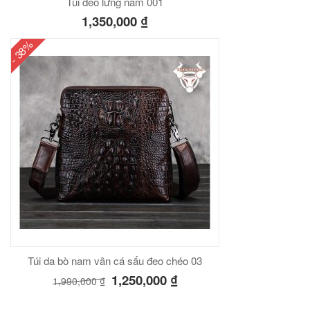
Túi đeo lưng nam 001
1,350,000
₫
- 38%
Túi da bò nam vân cá sấu đeo chéo 03
1,250,000
₫
1,990,000
₫