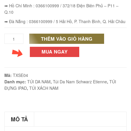
➡ Hồ Chí Minh : 0366100999 / 372/18 Điện Biên Phủ – P11 –
Q.10
➡ Đà Nẵng : 0366100999 / 5 Hải Hồ, P. Thanh Bình, Q. Hải Châu
éo Jeep giá rẻ JR03
₫
THÊM VÀO GIỎ HÀNG
Túi
O GIỎ
da
MUA NGAY
nam
hàng
Mã:
TXSE04
éo Jeep giá rẻ 04
hiệu
Danh mục:
TÚI DA NAM
,
Túi Da Nam Schwarz Etienne
,
TÚI
₫
ĐỰNG IPAD
,
TÚI XÁCH NAM
đẳng
O GIỎ
cấp
cho
MÔ TẢ
phái
m hàn quốc cao cấp
mạnh