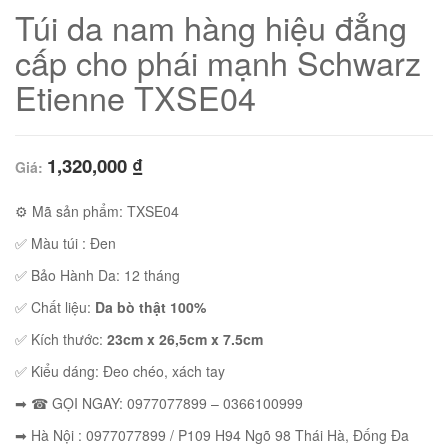
Túi da nam hàng hiệu đẳng
cấp cho phái mạnh Schwarz
Etienne TXSE04
1,320,000
₫
Giá:
⚙ Mã sản phẩm: TXSE04
✅ Màu túi : Đen
✅ Bảo Hành Da: 12 tháng
01
✅ Chất liệu:
Da bò thật 100%
✅ Kích thước:
23cm x 26,5cm x 7.5cm
✅ Kiểu dáng: Đeo chéo, xách tay
➡ ☎ GỌI NGAY: 0977077899 – 0366100999
02
➡ Hà Nội : 0977077899 / P109 H94 Ngõ 98 Thái Hà, Đống Đa