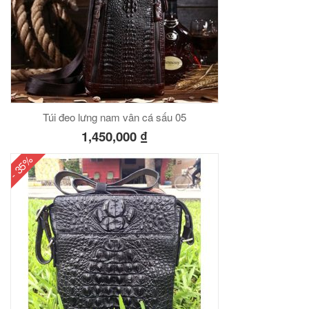
00
₫
O GIỎ
Túi đeo lưng nam vân cá sấu 05
Túi đeo chéo nam công sở da bò sáp đựng tài liệu A4 KT57
1,450,000
₫
00
₫
- 35%
O GIỎ