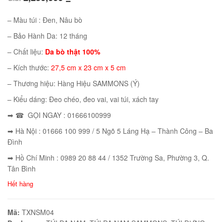
– Màu túi : Đen, Nâu bò
– Bảo Hành Da: 12 tháng
– Chất liệu:
Da bò thật 100%
– Kích thước:
27,5 cm x 23 cm x 5 cm
– Thương hiệu: Hàng Hiệu SAMMONS (Ý)
– Kiểu dáng: Đeo chéo, đeo vai, vai túi, xách tay
➡ ☎ GỌI NGAY : 01666100999
➡ Hà Nội : 01666 100 999 / 5 Ngõ 5 Láng Hạ – Thành Công – Ba
Đình
01
➡ Hồ Chí Minh : 0989 20 88 44 / 1352 Trường Sa, Phường 3, Q.
Tân Bình
Hết hàng
02
Mã:
TXNSM04