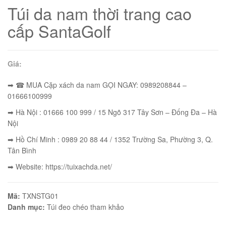
Túi da nam thời trang cao
cấp SantaGolf
Giá:
➡ ☎ MUA Cặp xách da nam GỌI NGAY: 0989208844 –
01666100999
➡ Hà Nội : 01666 100 999 / 15 Ngõ 317 Tây Sơn – Đống Đa – Hà
Nội
➡ Hồ Chí Minh : 0989 20 88 44 / 1352 Trường Sa, Phường 3, Q.
Tân Bình
01
➡ Website: https://tuixachda.net/
Mã:
TXNSTG01
Danh mục:
Túi đeo chéo tham khảo
02