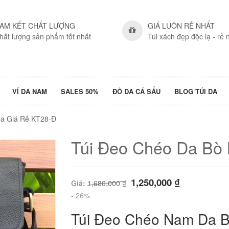
AM KẾT CHẤT LƯỢNG
GIÁ LUÔN RẺ NHẤT
hất lượng sản phẩm tốt nhất
Túi xách đẹp độc lạ - rẻ 
VÍ DA NAM
SALES 50%
ĐỒ DA CÁ SẤU
BLOG TÚI DA
pa Giá Rẻ KT28-Đ
Túi Đeo Chéo Da Bò
1,250,000
₫
Giá:
1,680,000
₫
- 26%
Túi Đeo Chéo Nam Da B