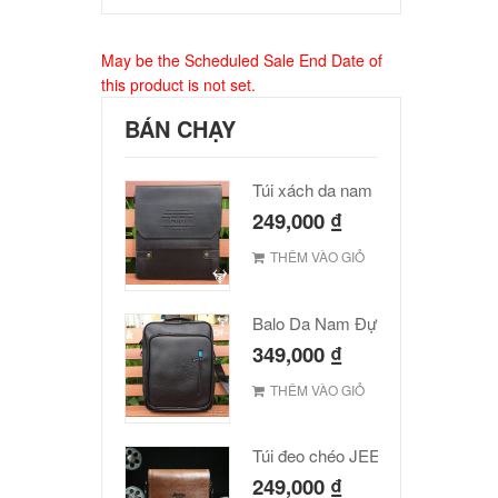
May be the Scheduled Sale End Date of
this product is not set.
BÁN CHẠY
Túi xách da nam Polo cao cấp
249,000
₫
THÊM VÀO GIỎ
Balo Da Nam Đựng Laptop Đẹp Giá Rẻ
349,000
₫
THÊM VÀO GIỎ
Túi đeo chéo JEEP giá rẻ 001
249,000
₫