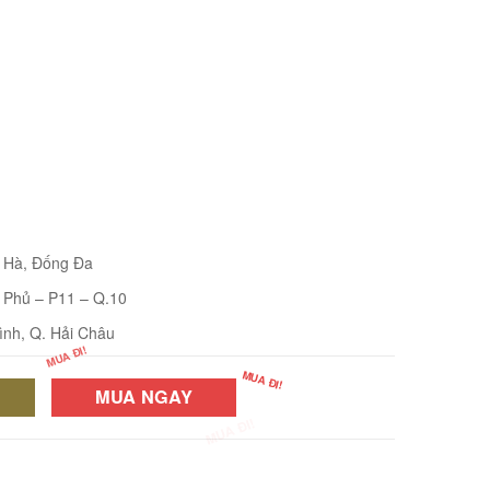
i Hà, Đống Đa
 Phủ – P11 – Q.10
ình, Q. Hải Châu
MUA NGAY