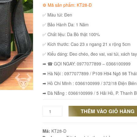
⚙ Mã sản phẩm: KT28-Đ
✅ Màu túi: Đen
✅ Bảo Hành Da: 1 Năm
✅ Chất liệu: Da Bò thật 100%
✅ Kích thước: Cao 23 x ngang 21 x rộng 5cm
✅ Kiểu dáng: Đeo chéo, đeo vai, vai túi, xách tay
➡ ☎ GỌI NGAY: 0977077899 – 0366100999
➡ Hà Nội : 0977077899 / P109 H94 Ngõ 98 Thá
➡ Hồ Chí Minh : 0366100999 / 372/18 Điện Biên
➡ Đà Nẵng : 0366100999 / 5 Hải Hồ, P. Thanh B
THÊM VÀO GIỎ HÀNG
Túi
Đeo
Mã:
KT28-D
Chéo