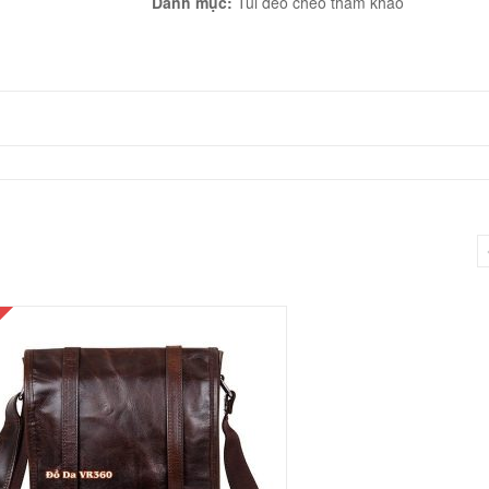
Danh mục:
Túi đeo chéo tham khảo
Da
Bò
Nappa
Giá
Rẻ
KT28-
Đ
số
lượng