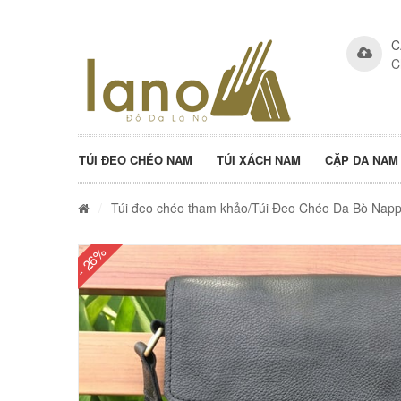
C
C
TÚI ĐEO CHÉO NAM
TÚI XÁCH NAM
CẶP DA NAM
/
Túi đeo chéo tham khảo
/Túi Đeo Chéo Da Bò Nap
- 26%