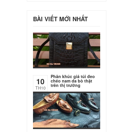
BÀI VIẾT MỚI NHẤT
Phân khúc giá túi đeo
10
chéo nam da bò thật
trên thị trường
TH10