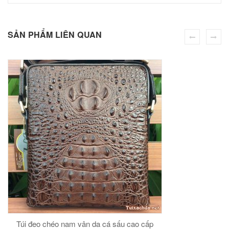
00
₫
O GIỎ
SẢN PHẨM LIÊN QUAN
Túi đeo chéo nam công sở da bò sáp đựng tài liệu A4 KT57
00
₫
O GIỎ
Túi đeo chéo nam vân da cá sấu cao cấp