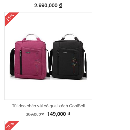
2,990,000
₫
- 51%
Túi đeo chéo vải có quai xách CoolBell
149,000
₫
300,000
₫
- 21%