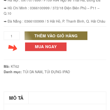
➡ Hà Nội : 0977077899 / P109 H94 Ngõ 98 Thái Hà, Đống Đa
➡ Hồ Chí Minh : 0366100999 / 372/18 Điện Biên Phủ – P11 –
Q.10
➡ Đà Nẵng : 0366100999 / 5 Hải Hồ, P. Thanh Bình, Q. Hải Châu
éo JEEP giá rẻ 002
₫
THÊM VÀO GIỎ HÀNG
Túi
O GIỎ
Đeo
MUA NGAY
Chéo
Nam
éo Jeep giá rẻ 04
Mã:
KT62
Da
Danh mục:
TÚI DA NAM
,
TÚI ĐỰNG IPAD
₫
Bò
O GIỎ
KT62
số
MÔ TẢ
lượng
m hàn quốc cao cấp