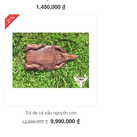
1,450,000
₫
- 21%
Túi da cá sấu nguyên con
9,990,000
₫
12,500,000
₫