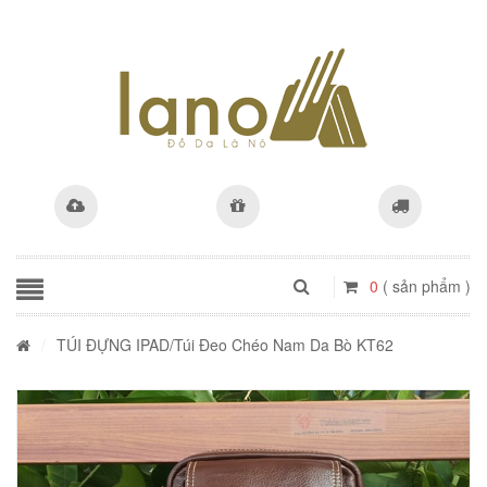
0
( sản phẩm )
/
TÚI ĐỰNG IPAD
/Túi Đeo Chéo Nam Da Bò KT62