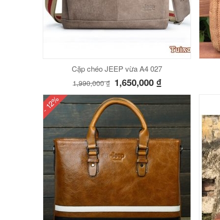
Cặp chéo JEEP vừa A4 027
1,650,000
₫
1,990,000
₫
- 12%