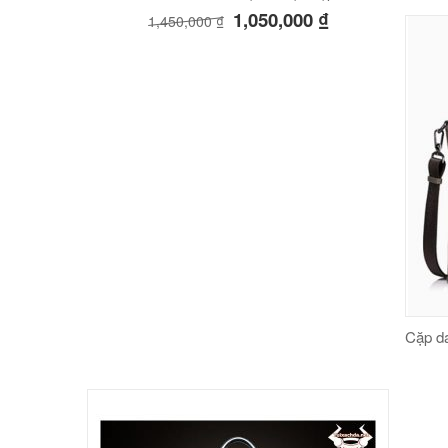
1,050,000
₫
1,450,000
₫
Cặp d