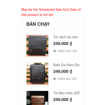
May be the Scheduled Sale End Date of
this product is not set.
BÁN CHẠY
Túi xách da nam Polo cao cấp
249,000
₫
THÊM VÀO GIỎ
Balo Da Nam Đựng Laptop Đẹp Giá Rẻ
349,000
₫
THÊM VÀO GIỎ
Túi đeo chéo JEEP giá rẻ 001
249,000
₫