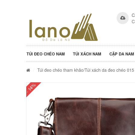
C
C
TÚI ĐEO CHÉO NAM
TÚI XÁCH NAM
CẶP DA NAM
/
Túi đeo chéo tham khảo
/Túi xách da đeo chéo 015
- 14%