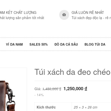
AM KẾT CHẤT LƯỢNG
GIÁ LUÔN RẺ NHẤT
hất lượng sản phẩm tốt nhất
Túi xách đẹp độc lạ - rẻ 
VÍ DA NAM
SALES 50%
ĐỒ DA CÁ SẤU
BLOG TÚI DA
Túi xách da đeo chéo
1,250,000
₫
Giá:
1,450,000
₫
- 14%
Kích thước
25 × 3 × 26 cm