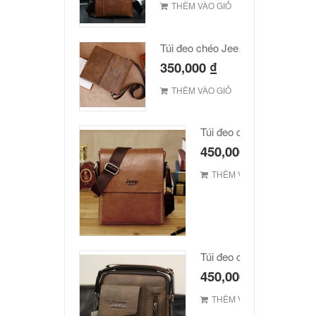
THÊM VÀO GIỎ
Túi đeo chéo Jeep giá rẻ JR03
350,000
₫
THÊM VÀO GIỎ
Túi đeo chéo JEEP giá r
450,000
₫
THÊM VÀO GIỎ
Túi đeo chéo Jeep giá rẻ
450,000
₫
THÊM VÀO GIỎ