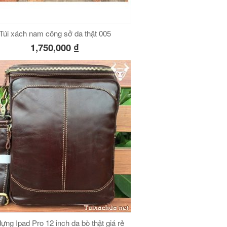
Túi xách nam công sở da thật 005
1,750,000
₫
đựng Ipad Pro 12 inch da bò thật giá rẻ