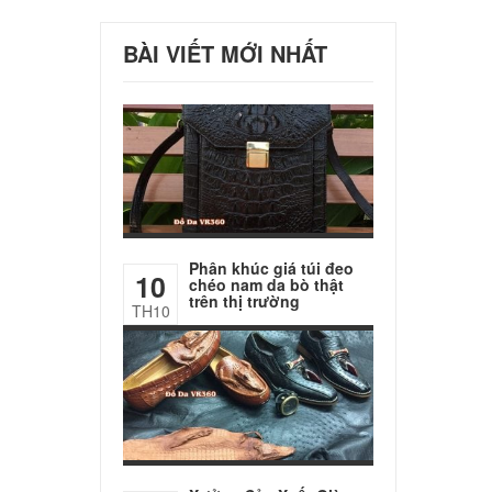
BÀI VIẾT MỚI NHẤT
Phân khúc giá túi đeo
10
chéo nam da bò thật
trên thị trường
TH10