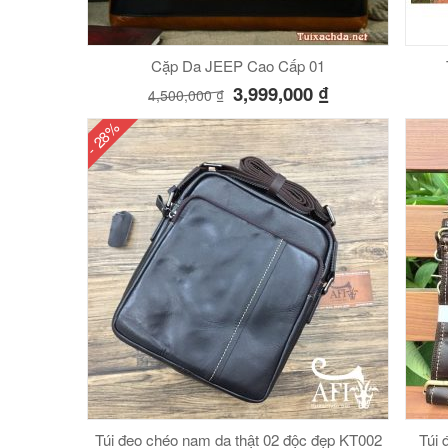
Cặp Da JEEP Cao Cấp 01
3,999,000
₫
4,500,000
₫
- 28%
Túi đeo chéo nam da thật 02 độc đẹp KT002
Túi 