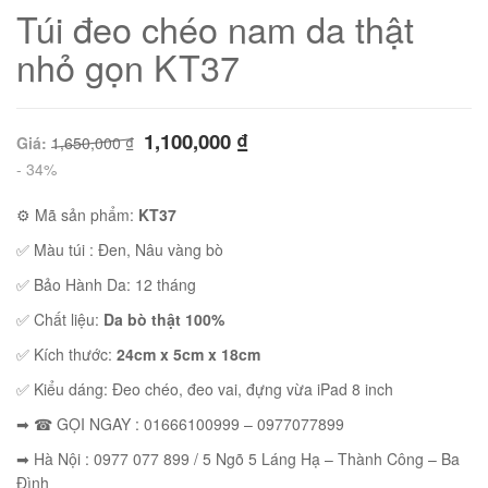
Túi đeo chéo nam da thật
nhỏ gọn KT37
1,100,000
₫
Giá:
1,650,000
₫
- 34%
⚙ Mã sản phẩm:
KT37
✅ Màu túi : Đen, Nâu vàng bò
✅ Bảo Hành Da: 12 tháng
✅ Chất liệu:
Da bò thật 100%
01
✅ Kích thước:
24cm x 5cm x 18cm
✅ Kiểu dáng: Đeo chéo, đeo vai, đựng vừa iPad 8 inch
➡ ☎ GỌI NGAY : 01666100999 – 0977077899
➡ Hà Nội : 0977 077 899 / 5 Ngõ 5 Láng Hạ – Thành Công – Ba
Đình