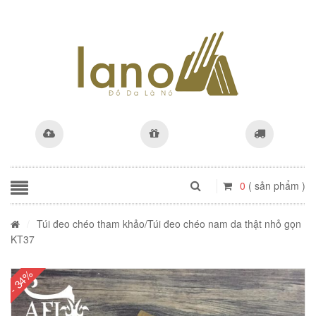
0
( sản phẩm )
/
Túi đeo chéo tham khảo
/Túi đeo chéo nam da thật nhỏ gọn
KT37
- 34%