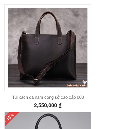
00
₫
O GIỎ
Túi đeo chéo nam công sở da bò sáp đựng tài liệu A4 KT57
00
₫
O GIỎ
Túi xách da nam công sở cao cấp 008
2,550,000
₫
- 16%