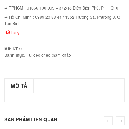
➡ TPHCM : 01666 100 999 – 372/18 Điện Biên Phủ, P11, Q10
➡ Hồ Chí Minh : 0989 20 88 44 / 1352 Trường Sa, Phường 3, Q.
Tân Bình
éo JEEP giá rẻ 002
Hết hàng
₫
O GIỎ
Mã:
KT37
Danh mục:
Túi đeo chéo tham khảo
éo Jeep giá rẻ 04
MÔ TẢ
₫
O GIỎ
SẢN PHẨM LIÊN QUAN
m hàn quốc cao cấp