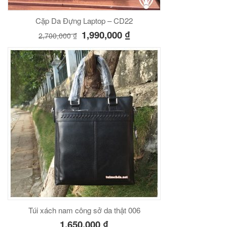
Cặp Da Đựng Laptop – CD22
1,990,000
₫
2,700,000
₫
Túi xách nam công sở da thật 006
1,650,000
₫