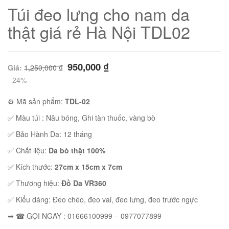
Túi đeo lưng cho nam da
thật giá rẻ Hà Nội TDL02
950,000
₫
Giá:
1,250,000
₫
- 24%
⚙ Mã sản phẩm:
TDL-02
✅ Màu túi : Nâu bóng, Ghi tàn thuốc, vàng bò
✅ Bảo Hành Da: 12 tháng
✅ Chất liệu:
Da bò thật 100%
01
✅ Kích thước:
27cm x 15cm x 7cm
✅ Thương hiệu:
Đồ Da VR360
✅ Kiểu dáng: Đeo chéo, đeo vai, đeo lưng, đeo trước ngực
02
➡ ☎ GỌI NGAY : 01666100999 – 0977077899