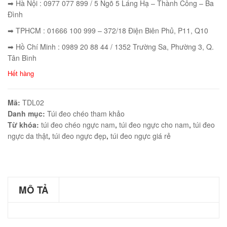
➡ Hà Nội : 0977 077 899 / 5 Ngõ 5 Láng Hạ – Thành Công – Ba
Đình
➡ TPHCM : 01666 100 999 – 372/18 Điện Biên Phủ, P11, Q10
➡ Hồ Chí Minh : 0989 20 88 44 / 1352 Trường Sa, Phường 3, Q.
éo Jeep giá rẻ JR03
Tân Bình
₫
Hết hàng
O GIỎ
Mã:
TDL02
Danh mục:
Túi đeo chéo tham khảo
Từ khóa:
túi đeo chéo ngực nam
,
túi đeo ngực cho nam
,
túi đeo
ngực da thật
,
túi đeo ngực đẹp
,
túi đeo ngực giá rẻ
éo Jeep giá rẻ 04
₫
O GIỎ
MÔ TẢ
m hàn quốc cao cấp