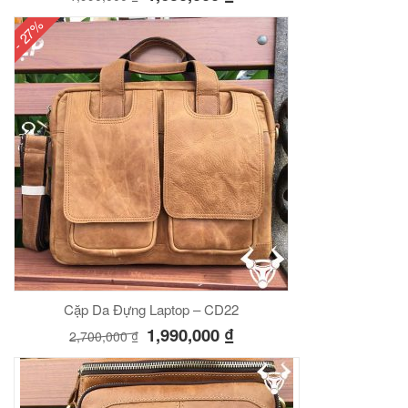
- 27%
Cặp Da Đựng Laptop – CD22
1,990,000
₫
2,700,000
₫