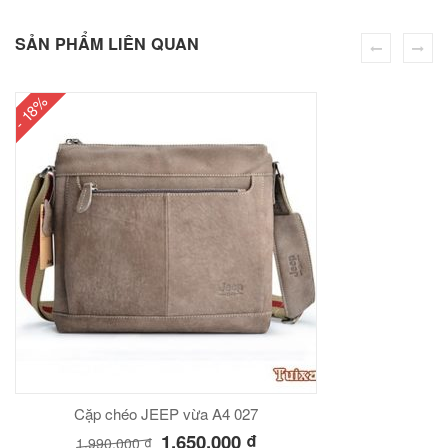
00
₫
SẢN PHẨM LIÊN QUAN
O GIỎ
- 18%
Túi đeo chéo nam công sở da bò sáp đựng tài liệu A4 KT57
00
₫
O GIỎ
Cặp chéo JEEP vừa A4 027
1,650,000
₫
1,990,000
₫