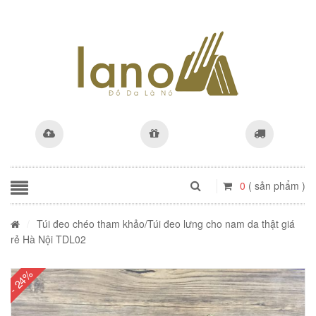
0
( sản phẩm )
/
Túi đeo chéo tham khảo
/Túi đeo lưng cho nam da thật giá
rẻ Hà Nội TDL02
- 24%