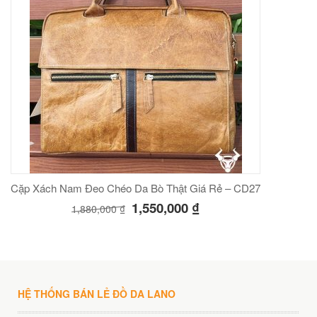
Cặp Xách Nam Đeo Chéo Da Bò Thật Giá Rẻ – CD27
1,550,000
₫
1,880,000
₫
HỆ THỐNG BÁN LẺ ĐỒ DA LANO