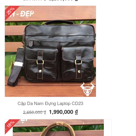
- 25%
Cặp Da Nam Đựng Laptop CD23
1,990,000
₫
2,650,000
₫
- 18%