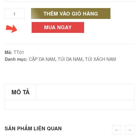
THÊM VÀO GIỎ HÀNG
Túi
trống
MUA NGAY
éo Jeep giá rẻ JR03
du
₫
lịch
O GIỎ
Mã:
TT01
thời
Danh mục:
CẶP DA NAM
,
TÚI DA NAM
,
TÚI XÁCH NAM
trang
nam
éo Jeep giá rẻ 04
tính
MÔ TẢ
₫
TT01
O GIỎ
số
lượng
SẢN PHẨM LIÊN QUAN
m hàn quốc cao cấp