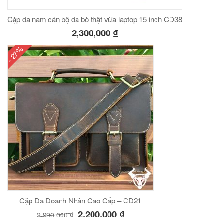
Cặp da nam cán bộ da bò thật vừa laptop 15 inch CD38
2,300,000
₫
- 27%
Cặp Da Doanh Nhân Cao Cấp – CD21
2,200,000
₫
2,990,000
₫