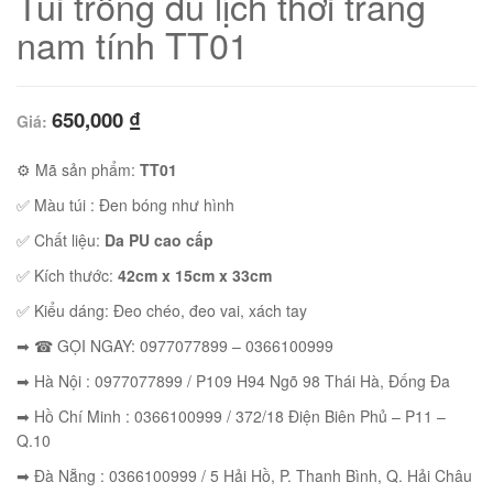
Túi trống du lịch thời trang
nam tính TT01
650,000
₫
Giá:
⚙ Mã sản phẩm:
TT01
✅ Màu túi : Đen bóng như hình
✅ Chất liệu:
Da PU cao cấp
✅ Kích thước:
42cm x 15cm x 33cm
✅ Kiểu dáng: Đeo chéo, đeo vai, xách tay
01
➡ ☎ GỌI NGAY: 0977077899 – 0366100999
➡ Hà Nội : 0977077899 / P109 H94 Ngõ 98 Thái Hà, Đống Đa
➡ Hồ Chí Minh : 0366100999 / 372/18 Điện Biên Phủ – P11 –
Q.10
02
➡ Đà Nẵng : 0366100999 / 5 Hải Hồ, P. Thanh Bình, Q. Hải Châu