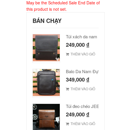
May be the Scheduled Sale End Date of
this product is not set.
BÁN CHẠY
Túi xách da nam Polo cao cấp
249,000
₫
THÊM VÀO GIỎ
Balo Da Nam Đựng Laptop Đẹp Giá Rẻ
349,000
₫
THÊM VÀO GIỎ
Túi đeo chéo JEEP giá rẻ 001
249,000
₫
THÊM VÀO GIỎ