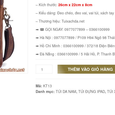
– Kích thước:
26cm x 22cm x 8cm
– Kiểu dáng: Đeo chéo, đeo vai, vai túi, xách tay
– Thương hiệu: Tuixachda.net
➡ ☎ GỌI NGAY: 0977077899 – 0366100999
➡ Hà Nội : 0977077899 / P109 H94 Ngõ 98 Thá
➡ Hồ Chí Minh : 0366100999 / 372/18 Điện Biên
➡ Đà Nẵng : 0366100999 / 5 Hải Hồ, P. Thanh B
THÊM VÀO GIỎ HÀNG
Cặp
xách
Mã:
KT13
da
Danh mục:
TÚI DA NAM
,
TÚI ĐỰNG IPAD
,
TÚI
đeo
chéo
KT13