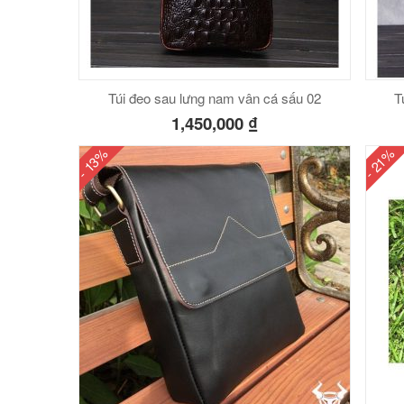
Túi đeo sau lưng nam vân cá sấu 02
T
1,450,000
₫
- 13%
- 21%