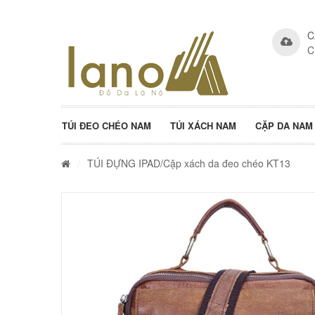
C
C
TÚI ĐEO CHÉO NAM
TÚI XÁCH NAM
CẶP DA NAM
/
TÚI ĐỰNG IPAD
/Cặp xách da đeo chéo KT13