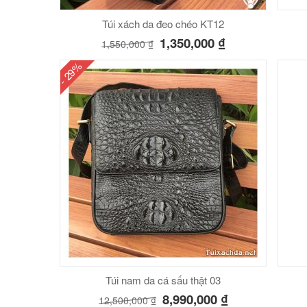
Túi xách da đeo chéo KT12
1,350,000
₫
1,550,000
₫
- 29%
Túi nam da cá sấu thật 03
8,990,000
₫
12,500,000
₫