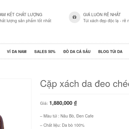
AM KẾT CHẤT LƯỢNG
GIÁ LUÔN RẺ NHẤT
hất lượng sản phẩm tốt nhất
Túi xách đẹp độc lạ - rẻ 
VÍ DA NAM
SALES 50%
ĐỒ DA CÁ SẤU
BLOG TÚI DA
Cặp xách da đeo ch
1,880,000
₫
Giá:
– Màu túi : Nâu Bò, Đen Cafe
– Chất liệu: Da bò 100%