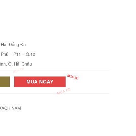
i Hà, Đống Đa
 Phủ – P11 – Q.10
ình, Q. Hải Châu
MUA NGAY
 XÁCH NAM