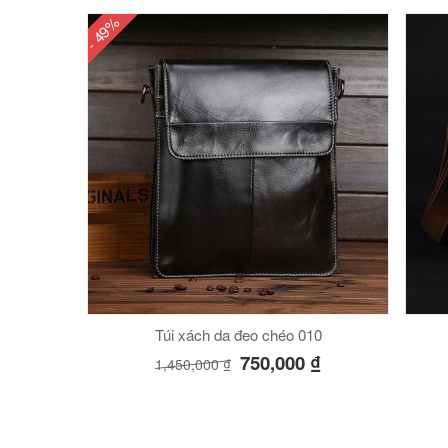
- 49%
Túi xách da đeo chéo 010
750,000
₫
1,450,000
₫