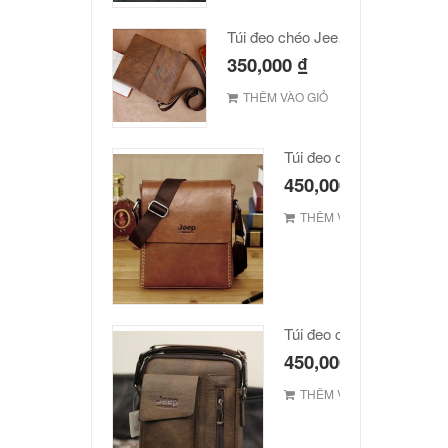
Túi đeo chéo Jeep giá rẻ JR03
350,000
₫
THÊM VÀO GIỎ
Túi đeo chéo JEEP giá r
450,000
₫
THÊM VÀO GIỎ
Túi đeo chéo Jeep giá rẻ
450,000
₫
THÊM VÀO GIỎ