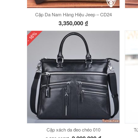
Cặp Da Nam Hàng Hiệu Jeep – CD24
3,350,000
₫
- 16%
Cặp xách da đeo chéo 010
Tú