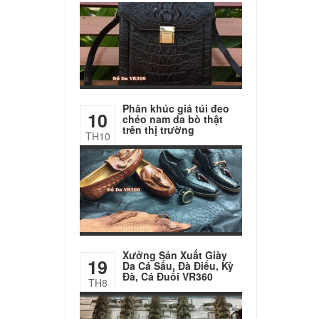
Phân khúc giá túi đeo
10
chéo nam da bò thật
trên thị trường
TH10
Xưởng Sản Xuất Giày
19
Da Cá Sấu, Đà Điểu, Kỳ
Đà, Cá Đuối VR360
TH8