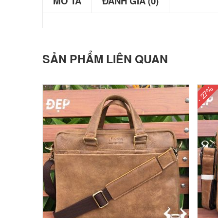
MÔ TẢ
ĐÁNH GIÁ (0)
SẢN PHẨM LIÊN QUAN
- 27%