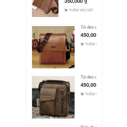
350,000
₫
THÊM VÀO GIỎ
Túi đeo chéo JEEP giá r
450,000
₫
THÊM VÀO GIỎ
Túi đeo chéo Jeep giá rẻ
450,000
₫
THÊM VÀO GIỎ
Balo da nam hàn quốc c