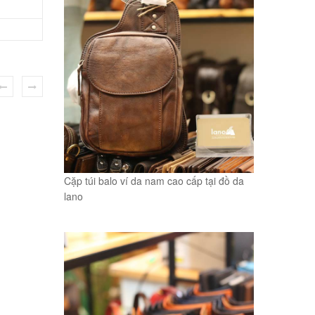
Cặp túi balo ví da nam cao cấp tại đồ da
lano