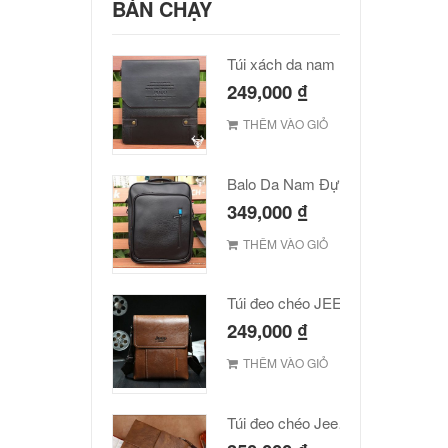
BÁN CHẠY
Túi xách da nam Polo cao cấp
249,000
₫
THÊM VÀO GIỎ
Balo Da Nam Đựng Laptop Đẹp Giá Rẻ
349,000
₫
THÊM VÀO GIỎ
Túi đeo chéo JEEP giá rẻ 001
249,000
₫
THÊM VÀO GIỎ
Túi đeo chéo Jeep giá rẻ JR03