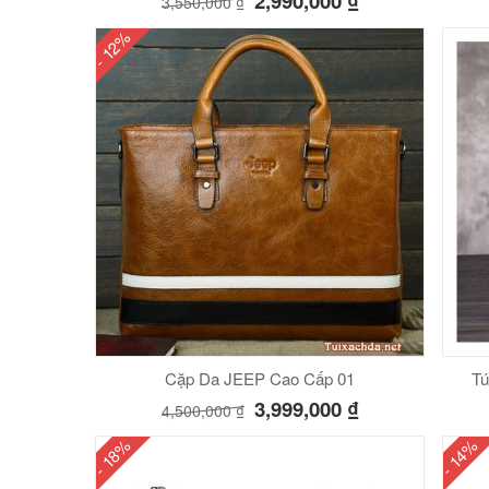
2,990,000
₫
3,550,000
₫
- 12%
Cặp Da JEEP Cao Cấp 01
Tú
3,999,000
₫
4,500,000
₫
- 18%
- 14%