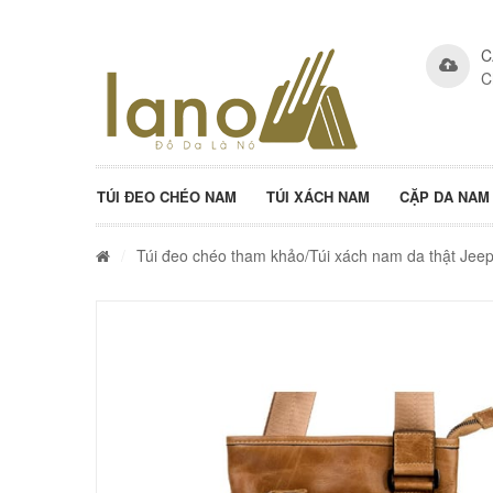
C
C
TÚI ĐEO CHÉO NAM
TÚI XÁCH NAM
CẶP DA NAM
/
Túi đeo chéo tham khảo
/Túi xách nam da thật Jee