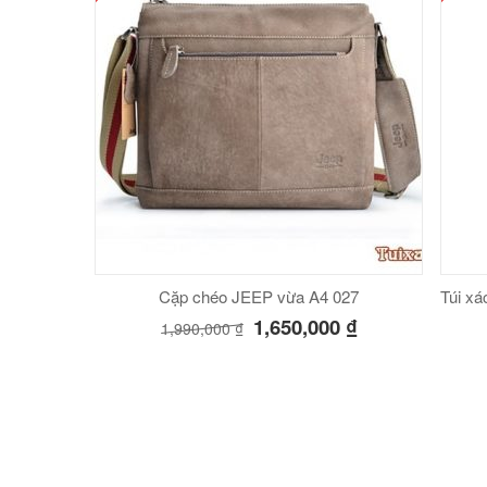
Cặp chéo JEEP vừa A4 027
Túi xá
1,650,000
₫
1,990,000
₫