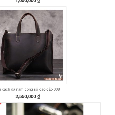
1,050,000
₫
i xách da nam công sở cao cấp 008
2,550,000
₫