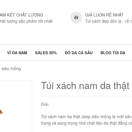
AM KẾT CHẤT LƯỢNG
GIÁ LUÔN RẺ NHẤT
hất lượng sản phẩm tốt nhất
Túi xách đẹp độc lạ - rẻ 
VÍ DA NAM
SALES 50%
ĐỒ DA CÁ SẤU
BLOG TÚI DA
p siêu mỏng
Túi xách nam da thật
Giá:
Túi xách nam da thật Jeep siêu mỏng là một sản 
trang và sang trọng nhờ chất liệu da thật đẳng c