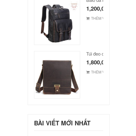
1,200,000
₫
THÊM VÀO GIỎ
1,800,000
₫
THÊM VÀO GIỎ
BÀI VIẾT MỚI NHẤT