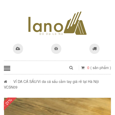
0
( sản phẩm )
/
VÍ DA CÁ SẤU
/Ví da cá sấu cầm tay giá rẻ tại Hà Nội
VCSN09
- 21%