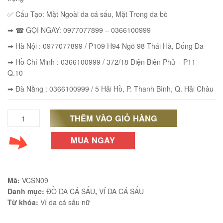
✅ Cấu Tạo: Mặt Ngoài da cá sấu, Mặt Trong da bò
➡ ☎ GỌI NGAY: 0977077899 – 0366100999
➡ Hà Nội : 0977077899 / P109 H94 Ngõ 98 Thái Hà, Đống Đa
éo Jeep giá rẻ JR03
₫
➡ Hồ Chí Minh : 0366100999 / 372/18 Điện Biên Phủ – P11 –
Q.10
O GIỎ
➡ Đà Nẵng : 0366100999 / 5 Hải Hồ, P. Thanh Bình, Q. Hải Châu
THÊM VÀO GIỎ HÀNG
Ví
éo Jeep giá rẻ 04
da
MUA NGAY
₫
cá
O GIỎ
sấu
Mã:
VCSN09
cầm
Danh mục:
ĐỒ DA CÁ SẤU
,
VÍ DA CÁ SẤU
Từ khóa:
Ví da cá sấu nữ
tay
m hàn quốc cao cấp
giá