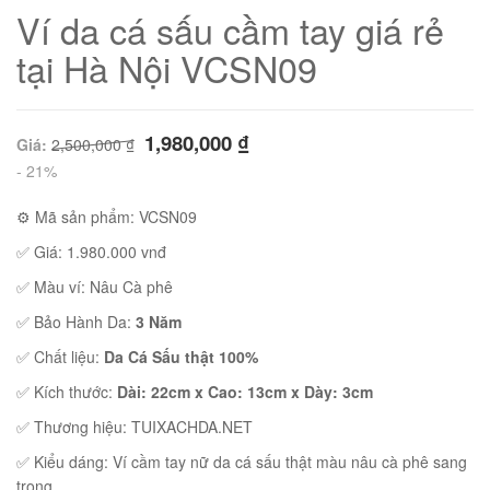
Ví da cá sấu cầm tay giá rẻ
tại Hà Nội VCSN09
1,980,000
₫
Giá:
2,500,000
₫
- 21%
⚙ Mã sản phẩm: VCSN09
✅ Giá: 1.980.000 vnđ
✅ Màu ví: Nâu Cà phê
✅ Bảo Hành Da:
3 Năm
01
✅ Chất liệu:
Da Cá Sấu thật 100%
✅ Kích thước:
Dài: 22cm x Cao: 13cm x Dày: 3cm
✅ Thương hiệu: TUIXACHDA.NET
02
✅ Kiểu dáng: Ví cầm tay nữ da cá sấu thật màu nâu cà phê sang
trọng