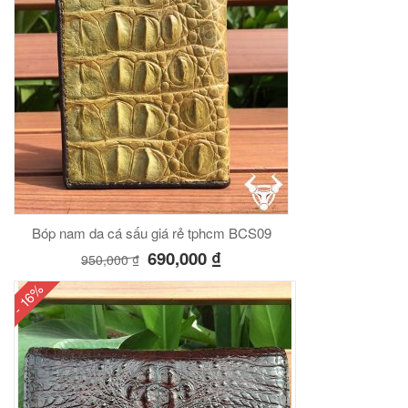
Bóp nam da cá sấu giá rẻ tphcm BCS09
690,000
₫
950,000
₫
- 16%