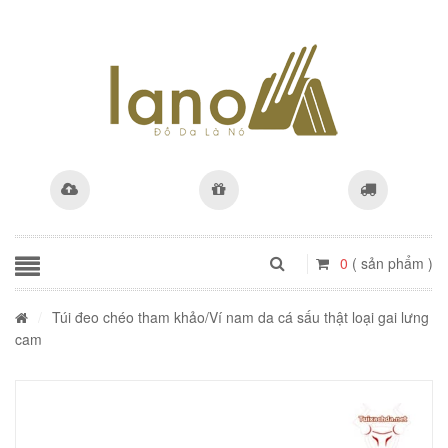
0
( sản phẩm )
/
Túi đeo chéo tham khảo
/Ví nam da cá sấu thật loại gai lưng
cam