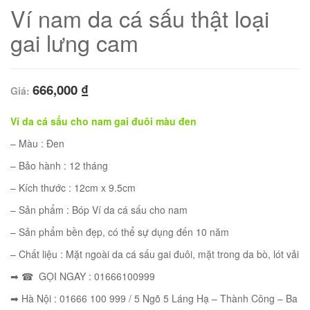
Ví nam da cá sấu thật loại
gai lưng cam
666,000
₫
Giá:
Ví da cá sấu cho nam gai đuôi màu đen
– Màu : Đen
– Bảo hành : 12 tháng
– Kích thước : 12cm x 9.5cm
01
– Sản phẩm : Bóp Ví da cá sấu cho nam
– Sản phẩm bền đẹp, có thể sự dụng đến 10 năm
– Chất liệu : Mặt ngoài da cá sấu gai đuôi, mặt trong da bò, lót vải
➡ ☎ GỌI NGAY : 01666100999
➡ Hà Nội : 01666 100 999 / 5 Ngõ 5 Láng Hạ – Thành Công – Ba