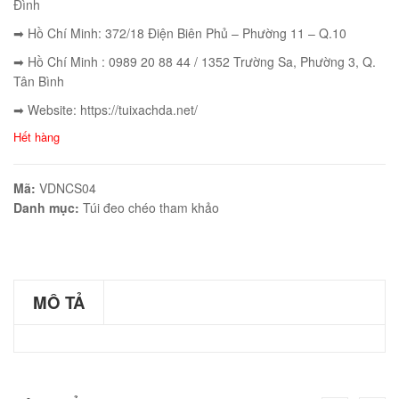
Đình
➡ Hồ Chí Minh: 372/18 Điện Biên Phủ – Phường 11 – Q.10
➡ Hồ Chí Minh : 0989 20 88 44 / 1352 Trường Sa, Phường 3, Q.
Tân Bình
éo JEEP giá rẻ 002
₫
➡ Website: https://tuixachda.net/
Hết hàng
O GIỎ
Mã:
VDNCS04
Danh mục:
Túi đeo chéo tham khảo
éo Jeep giá rẻ 04
₫
O GIỎ
MÔ TẢ
m hàn quốc cao cấp