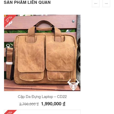
SẢN PHẨM LIÊN QUAN
00
₫
O GIỎ
- 27%
Túi đeo chéo nam công sở da bò sáp đựng tài liệu A4 KT57
00
₫
O GIỎ
Cặp Da Đựng Laptop – CD22
1,990,000
₫
2,700,000
₫