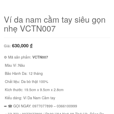
Ví da nam cầm tay siêu gọn
nhẹ VCTN007
630,000
₫
Giá:
⚙
Mã sản phẩm:
VCTN007
Màu Ví :Nâu
Bảo Hành Da: 12 tháng
01
Chất liệu: Da bò thật 100%
Kích thước: 19.5cm x 9.5cm x 2.8cm
Kiểu dáng: Ví Da Nam Cầm tay
➡ ☎ GỌI NGAY: 0977077899 – 0366100999
02