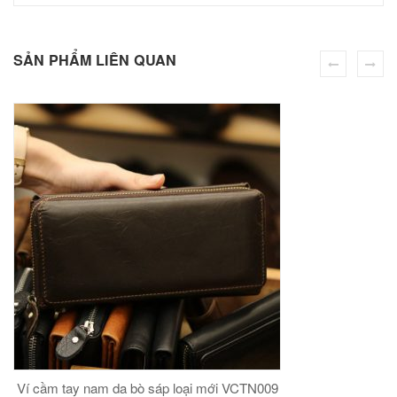
số
00
₫
lượng
O GIỎ
SẢN PHẨM LIÊN QUAN
Túi đeo chéo nam công sở da bò sáp đựng tài liệu A4 KT57
00
₫
O GIỎ
Ví cầm tay nam da bò sáp loại mới VCTN009