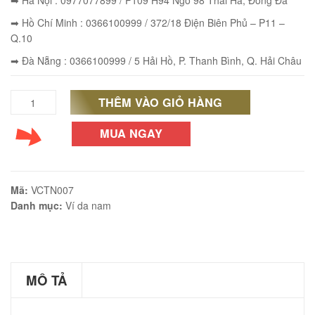
➡ Hà Nội : 0977077899 / P109 H94 Ngõ 98 Thái Hà, Đống Đa
➡ Hồ Chí Minh : 0366100999 / 372/18 Điện Biên Phủ – P11 –
Q.10
➡ Đà Nẵng : 0366100999 / 5 Hải Hồ, P. Thanh Bình, Q. Hải Châu
éo Jeep giá rẻ JR03
₫
THÊM VÀO GIỎ HÀNG
Ví
O GIỎ
da
MUA NGAY
nam
cầm
éo Jeep giá rẻ 04
Mã:
VCTN007
tay
Danh mục:
Ví da nam
₫
siêu
O GIỎ
gọn
nhẹ
MÔ TẢ
VCTN007
m hàn quốc cao cấp