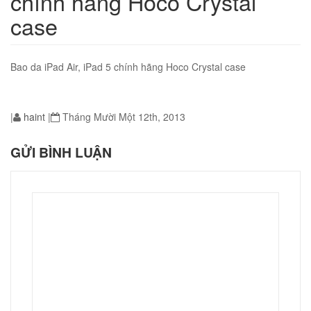
chính hãng Hoco Crystal
case
Bao da iPad Air, iPad 5 chính hãng Hoco Crystal case
01
|
haint
|
Tháng Mười Một 12th, 2013
GỬI BÌNH LUẬN
02
éo Jeep giá rẻ JR03
₫
O GIỎ