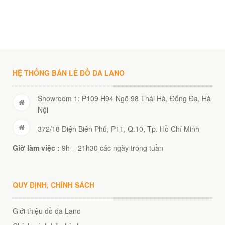
00
₫
O GIỎ
HỆ THỐNG BÁN LẺ ĐỒ DA LANO
Showroom 1: P109 H94 Ngõ 98 Thái Hà, Đống Đa, Hà
Nội
372/18 Điện Biên Phủ, P11, Q.10, Tp. Hồ Chí Minh
Giờ làm việc :
9h – 21h30 các ngày trong tuần
QUY ĐỊNH, CHÍNH SÁCH
Giới thiệu đồ da Lano