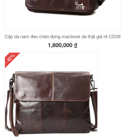
00
₫
O GIỎ
Cặp da nam đeo chéo đựng macbook da thật giá rẻ CD39
1,800,000
₫
Túi đeo chéo nam công sở da bò sáp đựng tài liệu A4 KT57
- 42%
00
₫
O GIỎ