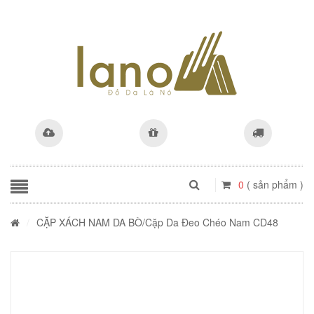
0
( sản phẩm )
/
CẶP XÁCH NAM DA BÒ
/Cặp Da Đeo Chéo Nam CD48