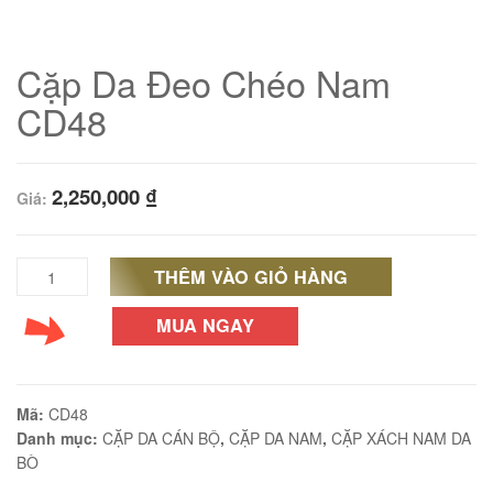
Cặp Da Đeo Chéo Nam
CD48
2,250,000
₫
Giá:
THÊM VÀO GIỎ HÀNG
Cặp
Da
MUA NGAY
01
Đeo
Chéo
Mã:
CD48
Nam
Danh mục:
CẶP DA CÁN BỘ
,
CẶP DA NAM
,
CẶP XÁCH NAM DA
BÒ
02
CD48