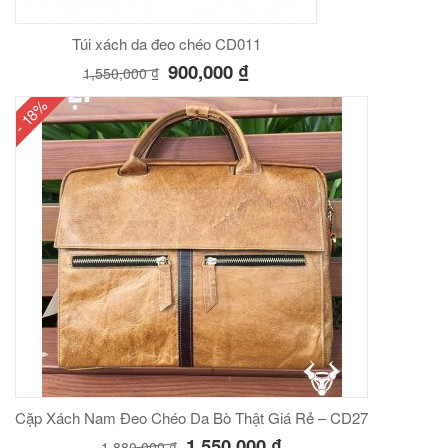
Túi xách da đeo chéo CD011
900,000
₫
1,550,000
₫
- 18%
Cặp Xách Nam Đeo Chéo Da Bò Thật Giá Rẻ – CD27
1,550,000
₫
1,880,000
₫