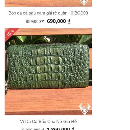
Bóp da cá sấu nam giá rẻ quận 10 BCS03
690,000
₫
950,000
₫
- 16%
Ví Da Cá Sấu Cho Nữ Giá Rẻ
1,850,000
₫
2,200,000
₫