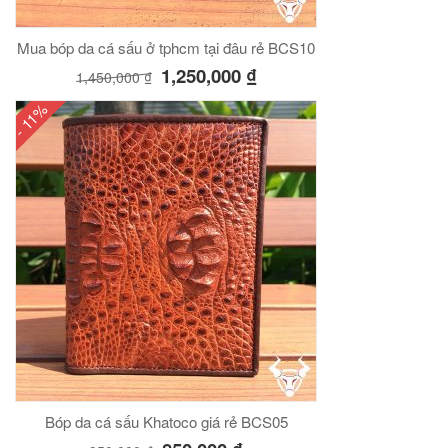
Mua bóp da cá sấu ở tphcm tại đâu rẻ BCS10
1,250,000
₫
1,450,000
₫
- 11%
Bóp da cá sấu Khatoco giá rẻ BCS05