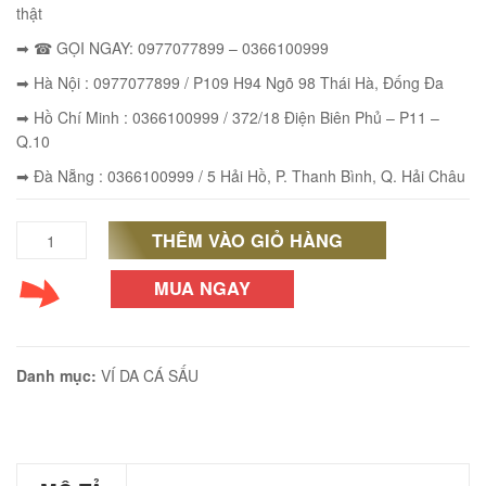
thật
➡ ☎ GỌI NGAY: 0977077899 – 0366100999
➡ Hà Nội : 0977077899 / P109 H94 Ngõ 98 Thái Hà, Đống Đa
éo JEEP giá rẻ 002
➡ Hồ Chí Minh : 0366100999 / 372/18 Điện Biên Phủ – P11 –
₫
Q.10
O GIỎ
➡ Đà Nẵng : 0366100999 / 5 Hải Hồ, P. Thanh Bình, Q. Hải Châu
THÊM VÀO GIỎ HÀNG
Bóp
da
MUA NGAY
éo Jeep giá rẻ 04
cá
₫
sấu
O GIỎ
Danh mục:
VÍ DA CÁ SẤU
giá
rẻ
giảm
m hàn quốc cao cấp