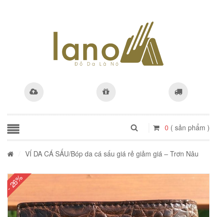
0
( sản phẩm )
/
VÍ DA CÁ SẤU
/Bóp da cá sấu giá rẻ giảm giá – Trơn Nâu
- 26%