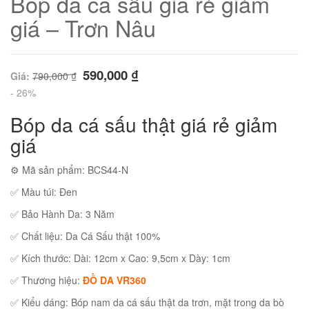
Bóp da cá sấu giá rẻ giảm
giá – Trơn Nâu
590,000
₫
Giá:
790,000
₫
- 26%
Bóp da cá sấu thật giá rẻ giảm
giá
⚙ Mã sản phẩm: BCS44-N
✅ Màu túi: Đen
01
✅ Bảo Hành Da: 3 Năm
✅ Chất liệu: Da Cá Sấu thật 100%
✅ Kích thước: Dài: 12cm x Cao: 9,5cm x Dày: 1cm
✅ Thương hiệu:
ĐỒ DA VR360
✅ Kiểu dáng: Bóp nam da cá sấu thật da trơn, mặt trong da bò