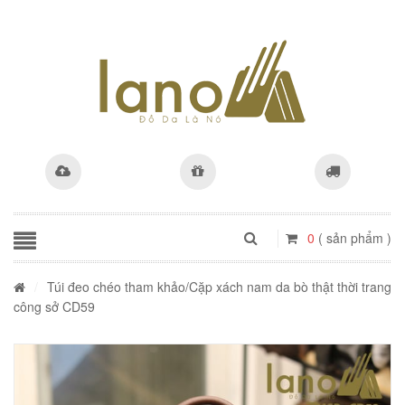
0
( sản phẩm )
/
Túi đeo chéo tham khảo
/Cặp xách nam da bò thật thời trang
công sở CD59