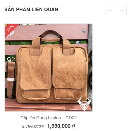
00
₫
SẢN PHẨM LIÊN QUAN
O GIỎ
- 27%
Túi đeo chéo nam công sở da bò sáp đựng tài liệu A4 KT57
00
₫
O GIỎ
Cặp Da Đựng Laptop – CD22
1,990,000
₫
2,700,000
₫