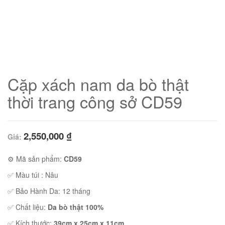
Cặp xách nam da bò thật
thời trang công sở CD59
2,550,000
₫
Giá:
01
⚙ Mã sản phẩm:
CD59
✅ Màu túi : Nâu
✅ Bảo Hành Da: 12 tháng
✅ Chất liệu:
Da bò thật 100%
02
✅ Kích thước:
39cm x 25cm x 11cm