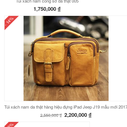
Túi xách nam công sở da thật 005
1,750,000
₫
- 14%
Túi xách nam da thật hàng hiệu đựng iPad Jeep J19 mẫu mới 201
2,200,000
₫
2,550,000
₫