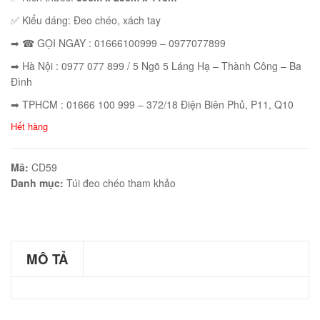
✅ Kiểu dáng:
Đeo chéo, xách tay
➡ ☎ GỌI NGAY : 01666100999 – 0977077899
➡ Hà Nội : 0977 077 899 / 5 Ngõ 5 Láng Hạ – Thành Công – Ba
éo Jeep giá rẻ JR03
Đình
₫
➡ TPHCM : 01666 100 999 – 372/18 Điện Biên Phủ, P11, Q10
O GIỎ
Hết hàng
Mã:
CD59
Danh mục:
Túi đeo chéo tham khảo
éo Jeep giá rẻ 04
₫
O GIỎ
MÔ TẢ
m hàn quốc cao cấp