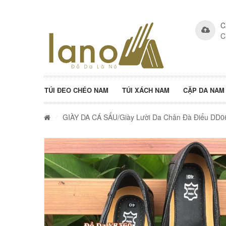
C
C
TÚI ĐEO CHÉO NAM
TÚI XÁCH NAM
CẶP DA NAM
/
GIÀY DA CÁ SẤU
/Giày Lười Da Chân Đà Điểu DD0