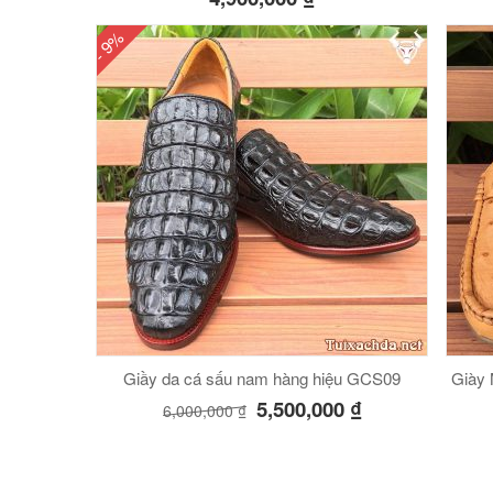
- 9%
Giầy da cá sấu nam hàng hiệu GCS09
Giày 
5,500,000
₫
6,000,000
₫