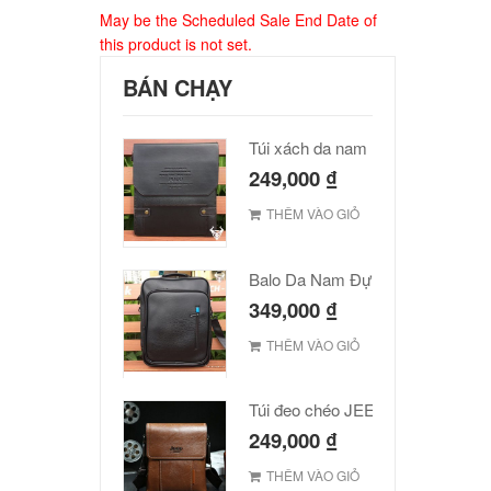
May be the Scheduled Sale End Date of
this product is not set.
BÁN CHẠY
Túi xách da nam Polo cao cấp
249,000
₫
THÊM VÀO GIỎ
Balo Da Nam Đựng Laptop Đẹp Giá Rẻ
349,000
₫
THÊM VÀO GIỎ
Túi đeo chéo JEEP giá rẻ 001
249,000
₫
THÊM VÀO GIỎ