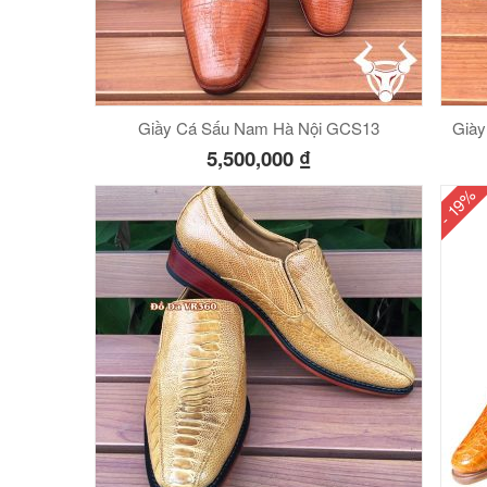
Giầy Cá Sấu Nam Hà Nội GCS13
Giày
5,500,000
₫
- 19%