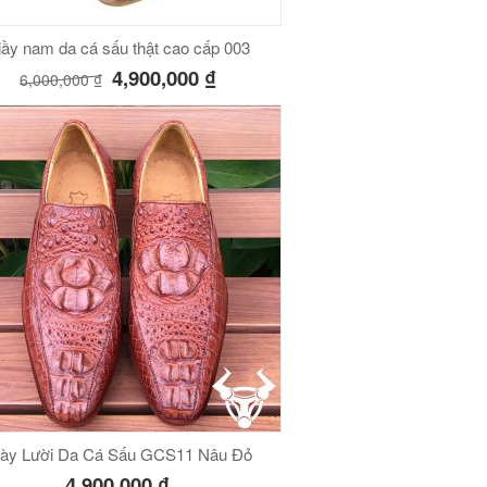
ầy nam da cá sấu thật cao cấp 003
4,900,000
₫
6,000,000
₫
ày Lười Da Cá Sấu GCS11 Nâu Đỏ
4,900,000
₫