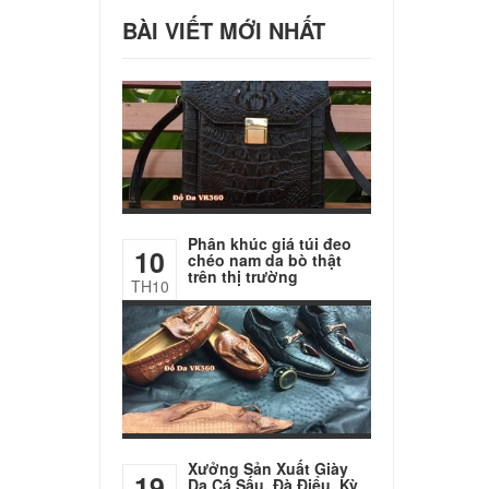
BÀI VIẾT MỚI NHẤT
Phân khúc giá túi đeo
10
chéo nam da bò thật
trên thị trường
TH10
Xưởng Sản Xuất Giày
19
Da Cá Sấu, Đà Điểu, Kỳ