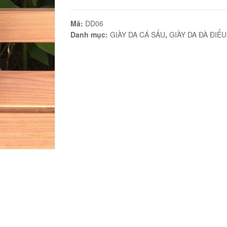
Lười
Mã:
DD06
Da
Danh mục:
GIÀY DA CÁ SẤU
,
GIÀY DA ĐÀ ĐIỂU
Chân
Đà
Điểu
DD06
Đen
số
lượng