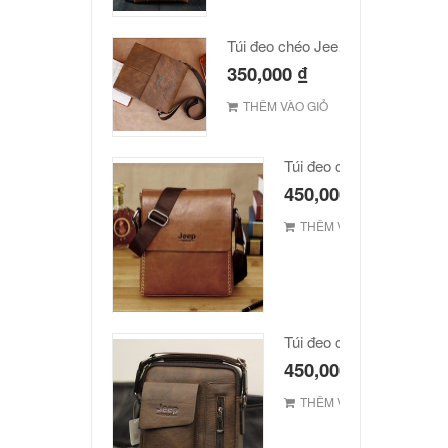
Túi đeo chéo Jeep giá rẻ JR03
350,000
₫
THÊM VÀO GIỎ
Túi đeo chéo JEEP giá r
450,000
₫
THÊM VÀO GIỎ
Túi đeo chéo Jeep giá rẻ
450,000
₫
THÊM VÀO GIỎ