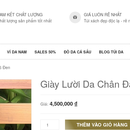
AM KẾT CHẤT LƯỢNG
GIÁ LUÔN RẺ NHẤT
hất lượng sản phẩm tốt nhất
Túi xách đẹp độc lạ - rẻ 
VÍ DA NAM
SALES 50%
ĐỒ DA CÁ SẤU
BLOG TÚI DA
6 Đen
Giày Lười Da Chân 
4,500,000
₫
Giá:
THÊM VÀO GIỎ HÀNG
Giày