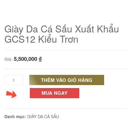
Giày Da Cá Sấu Xuất Khẩu
GCS12 Kiểu Trơn
5,500,000
₫
Giá:
THÊM VÀO GIỎ HÀNG
Giày
01
Da
MUA NGAY
Cá
Sấu
Danh mục:
GIÀY DA CÁ SẤU
Xuất