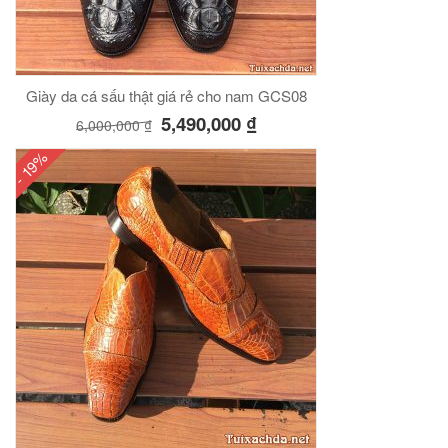
00
₫
O GIỎ
Giày da cá sấu thật giá rẻ cho nam GCS08
5,490,000
₫
6,000,000
₫
- 19%
Túi đeo chéo nam công sở da bò sáp đựng tài liệu A4 KT57
00
₫
O GIỎ