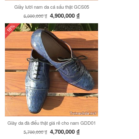
Giầy lười nam da cá sấu thật GCS05
4,900,000
₫
6,000,000
₫
- 18%
Giày da đà điểu thật giá rẻ cho nam GDD01
4,700,000
₫
5,700,000
₫