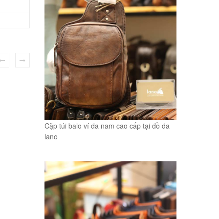
Cặp túi balo ví da nam cao cấp tại đồ da
lano