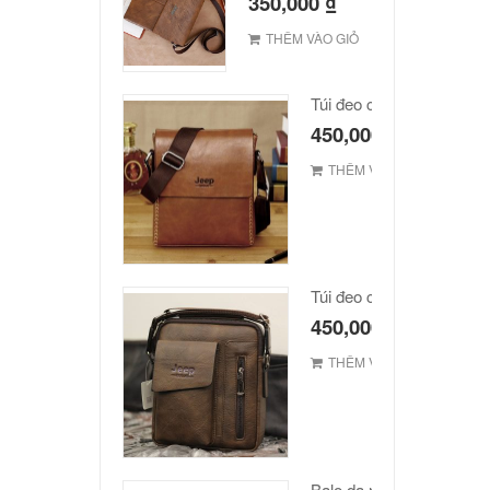
350,000
₫
THÊM VÀO GIỎ
Túi đeo chéo JEEP giá r
450,000
₫
THÊM VÀO GIỎ
Túi đeo chéo Jeep giá rẻ
450,000
₫
THÊM VÀO GIỎ
Balo da nam hàn quốc c