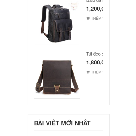
1,200,000
₫
THÊM VÀO GIỎ
1,800,000
₫
THÊM VÀO GIỎ
BÀI VIẾT MỚI NHẤT