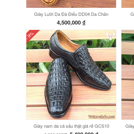
Giày Lười Da Đà Điểu DD04 Da Chân
G
4,500,000
₫
- 9%
Giày nam da cá sấu thật giá rẻ GCS10
Già