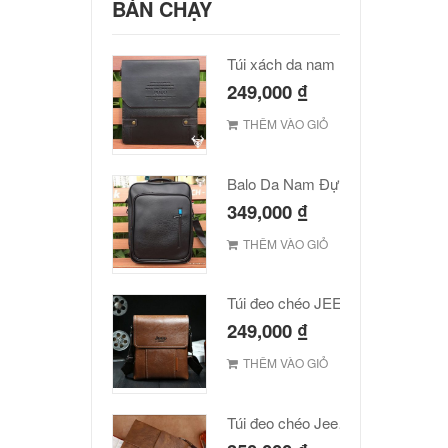
BÁN CHẠY
Túi xách da nam Polo cao cấp
249,000
₫
THÊM VÀO GIỎ
Balo Da Nam Đựng Laptop Đẹp Giá Rẻ
349,000
₫
THÊM VÀO GIỎ
Túi đeo chéo JEEP giá rẻ 001
249,000
₫
THÊM VÀO GIỎ
Túi đeo chéo Jeep giá rẻ JR03