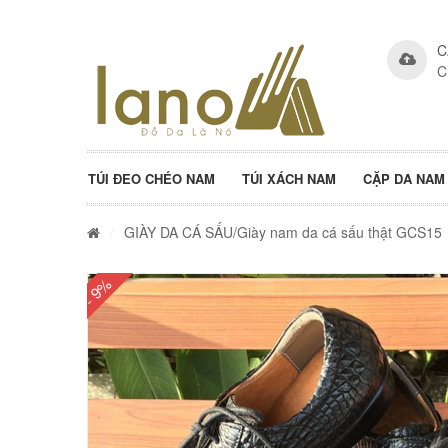
C
C
TÚI ĐEO CHÉO NAM
TÚI XÁCH NAM
CẶP DA NAM
/
GIÀY DA CÁ SẤU
/Giày nam da cá sấu thật GCS15
- 9%