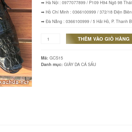
➡ Hà Nội : 0977077899 / P109 H94 Ngõ 98 Thá
➡ Hồ Chí Minh : 0366100999 / 372/18 Điện Biên
➡ Đà Nẵng : 0366100999 / 5 Hải Hồ, P. Thanh B
THÊM VÀO GIỎ HÀNG
Giày
nam
Mã:
GCS15
da
Danh mục:
GIÀY DA CÁ SẤU
cá
sấu
thật
GCS15
số
lượng