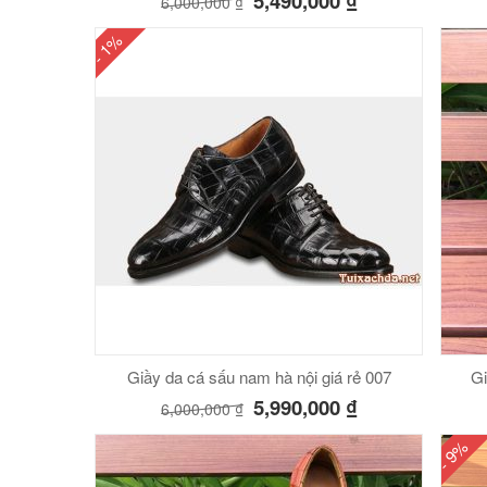
5,490,000
₫
6,000,000
₫
- 1%
Giầy da cá sấu nam hà nội giá rẻ 007
Gi
5,990,000
₫
6,000,000
₫
- 9%