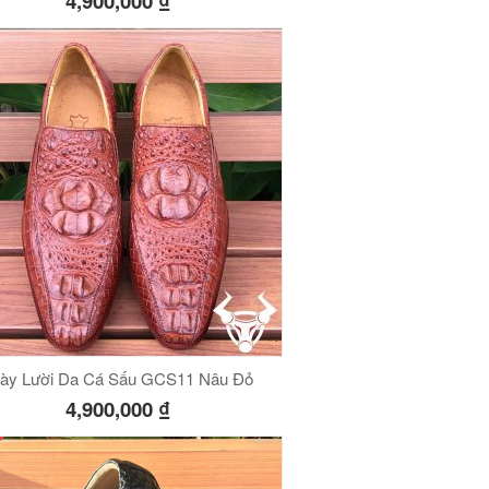
4,900,000
₫
ày Lười Da Cá Sấu GCS11 Nâu Đỏ
4,900,000
₫