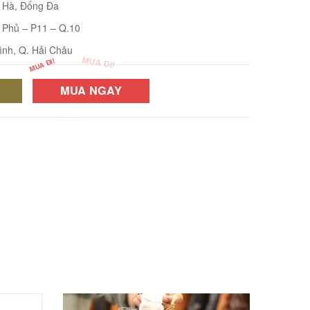
i Hà, Đống Đa
 Phủ – P11 – Q.10
ình, Q. Hải Châu
MUA NGAY