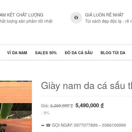
AM KẾT CHẤT LƯỢNG
GIÁ LUÔN RẺ NHẤT
hất lượng sản phẩm tốt nhất
Túi xách đẹp độc lạ - rẻ 
VÍ DA NAM
SALES 50%
ĐỒ DA CÁ SẤU
BLOG TÚI DA
Giày nam da cá sấu 
5,490,000
₫
Giá:
6,000,000
₫
- 9%
➡ ☎ GỌI NGAY: 0977077899 – 0366100999