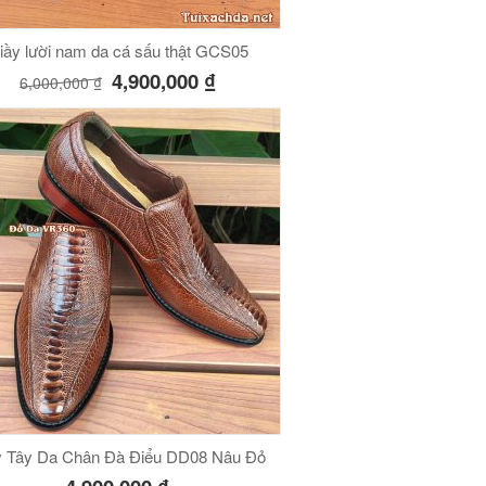
iầy lười nam da cá sấu thật GCS05
4,900,000
₫
6,000,000
₫
y Tây Da Chân Đà Điểu DD08 Nâu Đỏ