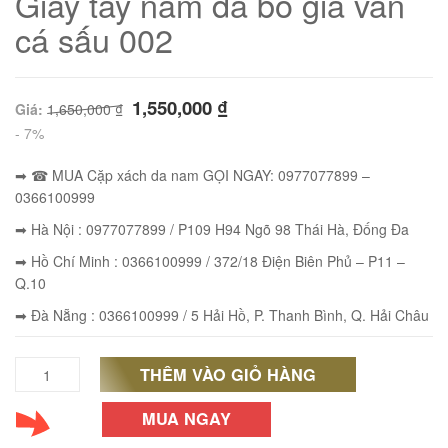
Giày tây nam da bò giả vân
cá sấu 002
1,550,000
₫
Giá:
1,650,000
₫
- 7%
➡ ☎ MUA Cặp xách da nam GỌI NGAY: 0977077899 –
0366100999
➡ Hà Nội : 0977077899 / P109 H94 Ngõ 98 Thái Hà, Đống Đa
➡ Hồ Chí Minh : 0366100999 / 372/18 Điện Biên Phủ – P11 –
Q.10
01
➡ Đà Nẵng : 0366100999 / 5 Hải Hồ, P. Thanh Bình, Q. Hải Châu
THÊM VÀO GIỎ HÀNG
Giày
tây
MUA NGAY
nam