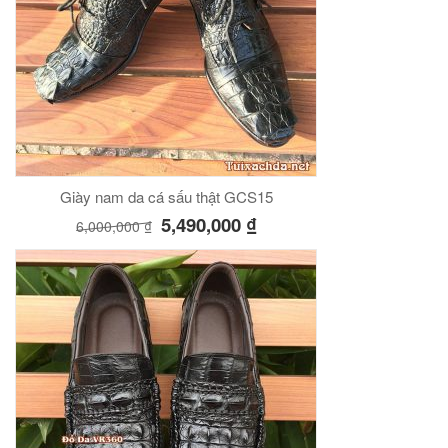
00
₫
O GIỎ
Túi đeo chéo nam công sở da bò sáp đựng tài liệu A4 KT57
Giày nam da cá sấu thật GCS15
00
₫
5,490,000
₫
6,000,000
₫
O GIỎ