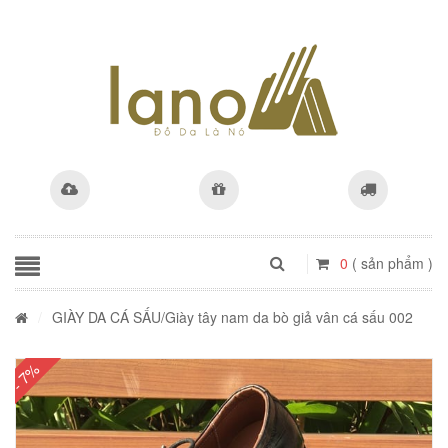
0
( sản phẩm )
/
GIÀY DA CÁ SẤU
/Giày tây nam da bò giả vân cá sấu 002
- 7%