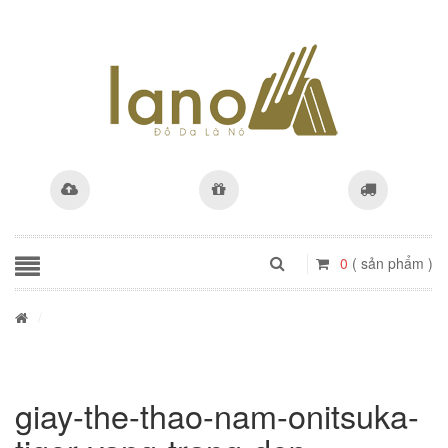
0
( sản phẩm )
/
giay-the-thao-nam-onitsuka-