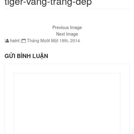
tiger-vang-trang-dep
Previous Image
01
Next Image
|
haint
|
Tháng Mười Một 19th, 2014
GỬI BÌNH LUẬN
éo JEEP giá rẻ 002
₫
O GIỎ