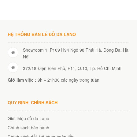
00
₫
O GIỎ
HỆ THỐNG BÁN LẺ ĐỒ DA LANO
Showroom 1: P109 H94 Ngõ 98 Thái Hà, Đống Đa, Hà
Nội
372/18 Điện Biên Phủ, P11, Q.10, Tp. Hồ Chí Minh
Giờ làm việc :
9h – 21h30 các ngày trong tuần
QUY ĐỊNH, CHÍNH SÁCH
Giới thiệu đồ da Lano
Chính sách bảo hành
Chính sách đổi, trả hàng hoàn tiền