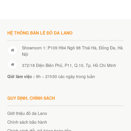
00
₫
O GIỎ
HỆ THỐNG BÁN LẺ ĐỒ DA LANO
Showroom 1: P109 H94 Ngõ 98 Thái Hà, Đống Đa, Hà
Nội
372/18 Điện Biên Phủ, P11, Q.10, Tp. Hồ Chí Minh
Giờ làm việc :
9h – 21h30 các ngày trong tuần
QUY ĐỊNH, CHÍNH SÁCH
Giới thiệu đồ da Lano
Chính sách bảo hành
Chính sách đổi, trả hàng hoàn tiền