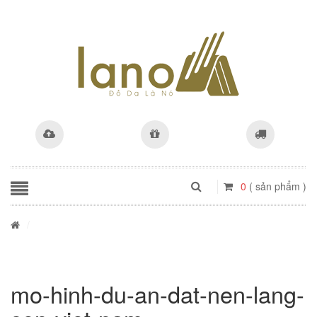
0
( sản phẩm )
/
mo-hinh-du-an-dat-nen-lang-