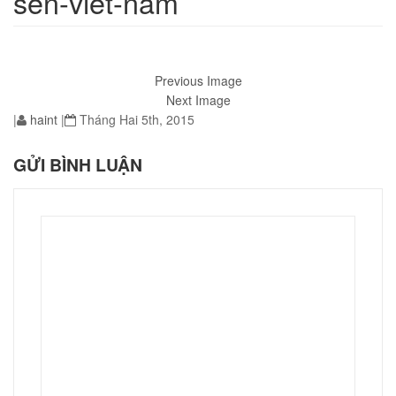
sen-viet-nam
Previous Image
01
Next Image
|
haint
|
Tháng Hai 5th, 2015
GỬI BÌNH LUẬN
02
éo Jeep giá rẻ JR03
₫
O GIỎ