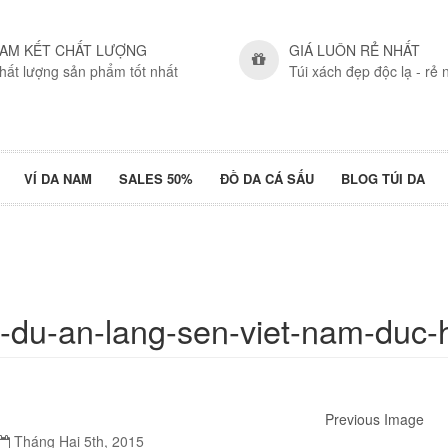
AM KẾT CHẤT LƯỢNG
GIÁ LUÔN RẺ NHẤT
hất lượng sản phẩm tốt nhất
Túi xách đẹp độc lạ - rẻ 
VÍ DA NAM
SALES 50%
ĐỒ DA CÁ SẤU
BLOG TÚI DA
ri-du-an-lang-sen-viet-nam-duc
Previous Image
Tháng Hai 5th, 2015