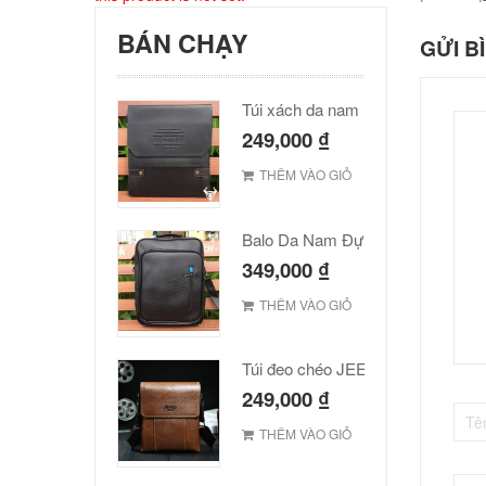
BÁN CHẠY
GỬI B
Túi xách da nam Polo cao cấp
249,000
₫
THÊM VÀO GIỎ
Balo Da Nam Đựng Laptop Đẹp Giá Rẻ
349,000
₫
THÊM VÀO GIỎ
Túi đeo chéo JEEP giá rẻ 001
249,000
₫
THÊM VÀO GIỎ