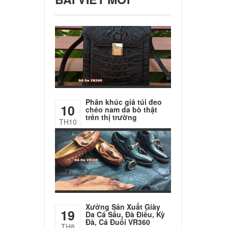
Phân khúc giá túi đeo
10
chéo nam da bò thật
trên thị trường
TH10
Xưởng Sản Xuất Giày
19
Da Cá Sấu, Đà Điểu, Kỳ
Đà, Cá Đuối VR360
TH8