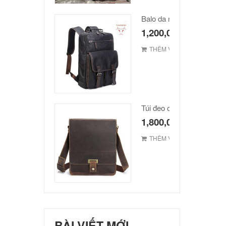
Balo da nam hàn quốc ca
1,200,000
₫
THÊM VÀO GIỎ
1,800,000
₫
THÊM VÀO GIỎ
BÀI VIẾT MỚI