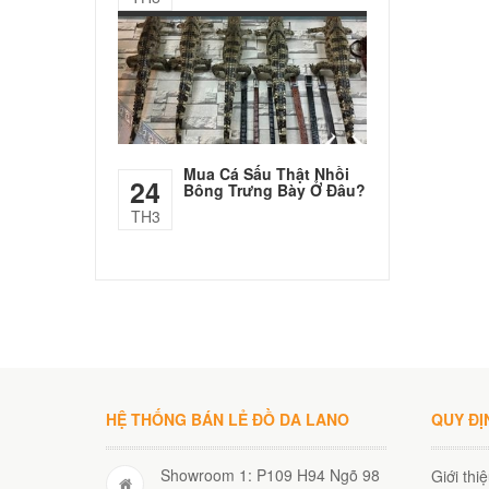
Mua Cá Sấu Thật Nhồi
24
Bông Trưng Bày Ở Đâu?
TH3
HỆ THỐNG BÁN LẺ ĐỒ DA LANO
QUY ĐỊ
Showroom 1: P109 H94 Ngõ 98
Giới thi