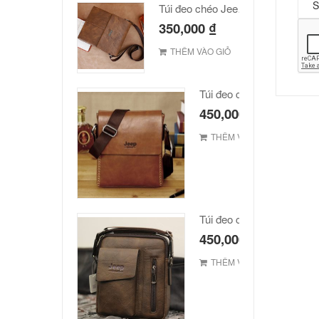
Túi đeo chéo Jeep giá rẻ JR03
350,000
₫
THÊM VÀO GIỎ
Túi đeo chéo JEEP giá rẻ
450,000
₫
THÊM VÀO GIỎ
Túi đeo chéo Jeep giá rẻ 
450,000
₫
THÊM VÀO GIỎ