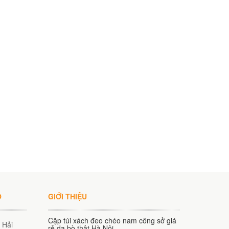
O
GIỚI THIỆU
Cặp túi xách đeo chéo nam công sở giá
 Hải
rẻ da bò thật Hà Nội