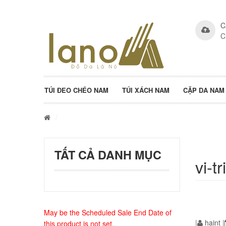
C
C
TÚI ĐEO CHÉO NAM
TÚI XÁCH NAM
CẶP DA NAM
/
TẤT CẢ DANH MỤC
vi-t
May be the Scheduled Sale End Date of
|
haint
|
this product is not set.