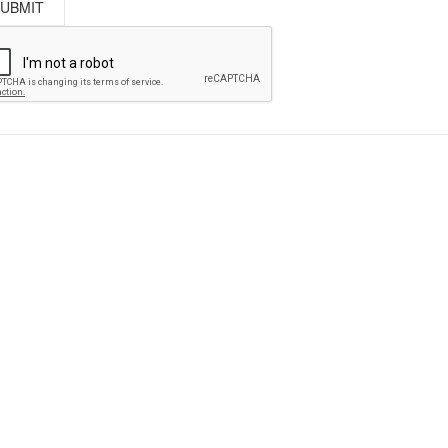
 002
04