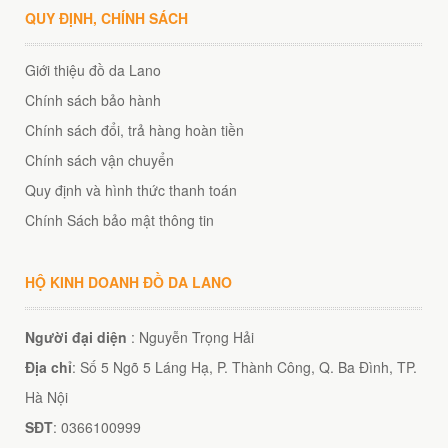
QUY ĐỊNH, CHÍNH SÁCH
Giới thiệu đồ da Lano
éo Jeep giá rẻ 04
₫
Chính sách bảo hành
Chính sách đổi, trả hàng hoàn tiền
O GIỎ
Chính sách vận chuyển
Quy định và hình thức thanh toán
Chính Sách bảo mật thông tin
m hàn quốc cao cấp
00
₫
HỘ KINH DOANH ĐỒ DA LANO
O GIỎ
Người đại diện
: Nguyễn Trọng Hải
Địa chỉ
: Số 5 Ngõ 5 Láng Hạ, P. Thành Công, Q. Ba Đình, TP.
Hà Nội
SĐT
: 0366100999
Túi đeo chéo nam công sở da bò sáp đựng tài liệu A4 KT57