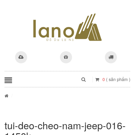
0
( sản phẩm )
/
tui-deo-cheo-nam-jeep-016-