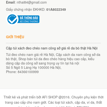
00
₫
Email
: nthai84@gmail.com
Giấy chứng nhận ĐKHKD:
01A8022349
O GIỎ
GIỚI THIỆU
Cặp túi xách đeo chéo nam công sở giá rẻ da bò thật Hà Nội
Túi đeo chéo nam giá rẻ Hà Nội, Cặp xách da nam công sở da
bò thật, Shop bán túi da đeo chéo hàng hiệu cao cấp, kiểu
dáng cặp da công sở sang trọng uy tín tại hà nội
Số 5 Ngõ 5 Láng Hạ
100000
Hà Nội
,
Phone:
84366100999
Thiết kê và phát triển bởi AFI SHOP @2016. Chuyên phụ kiện thời
trang cao cấp cho nam giới. Các loại túi xách, cặp da, ví da, thắt