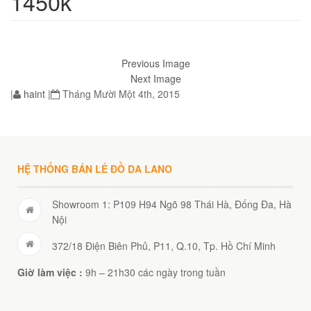
1450k
Previous Image
01
Next Image
|
haint
|
Tháng Mười Một 4th, 2015
02
HỆ THỐNG BÁN LẺ ĐỒ DA LANO
Showroom 1: P109 H94 Ngõ 98 Thái Hà, Đống Đa, Hà
Nội
éo Jeep giá rẻ JR03
372/18 Điện Biên Phủ, P11, Q.10, Tp. Hồ Chí Minh
₫
Giờ làm việc :
9h – 21h30 các ngày trong tuần
O GIỎ