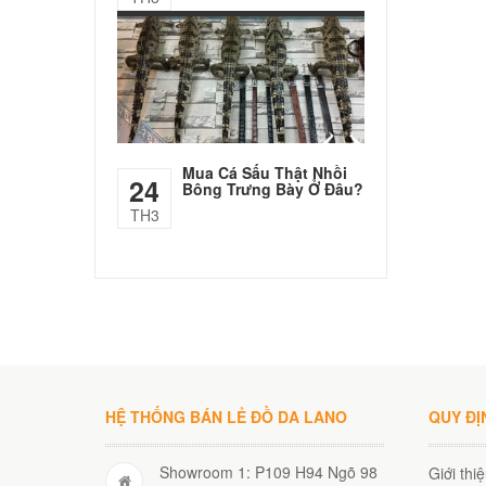
Mua Cá Sấu Thật Nhồi
24
Bông Trưng Bày Ở Đâu?
TH3
HỆ THỐNG BÁN LẺ ĐỒ DA LANO
QUY ĐỊ
Showroom 1: P109 H94 Ngõ 98
Giới thi