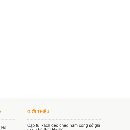
O
GIỚI THIỆU
Cặp túi xách đeo chéo nam công sở giá
 Hải
rẻ da bò thật Hà Nội