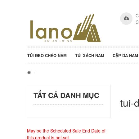
C
C
TÚI ĐEO CHÉO NAM
TÚI XÁCH NAM
CẶP DA NAM
/
TẤT CẢ DANH MỤC
tui-
May be the Scheduled Sale End Date of
this product is not set.