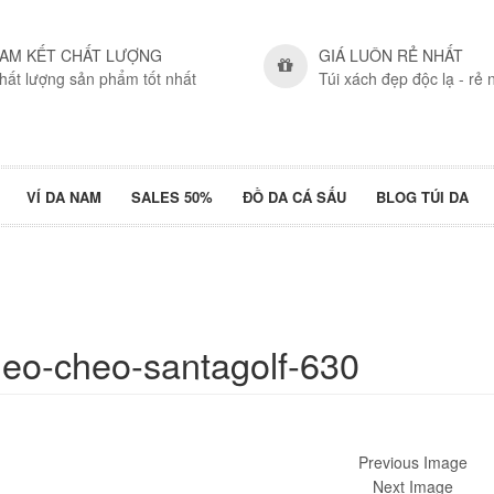
AM KẾT CHẤT LƯỢNG
GIÁ LUÔN RẺ NHẤT
hất lượng sản phẩm tốt nhất
Túi xách đẹp độc lạ - rẻ 
VÍ DA NAM
SALES 50%
ĐỒ DA CÁ SẤU
BLOG TÚI DA
deo-cheo-santagolf-630
Previous Image
Next Image