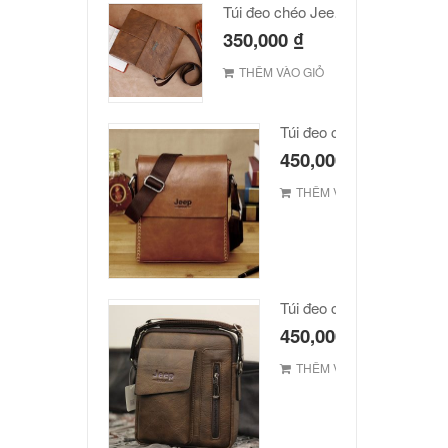
Túi đeo chéo Jeep giá rẻ JR03
350,000
₫
THÊM VÀO GIỎ
Túi đeo chéo JEEP giá rẻ
450,000
₫
THÊM VÀO GIỎ
Túi đeo chéo Jeep giá rẻ 
450,000
₫
THÊM VÀO GIỎ