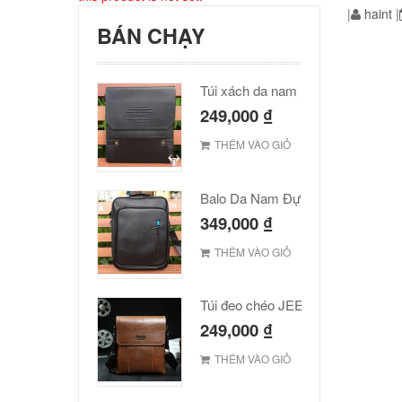
|
haint
|
BÁN CHẠY
Túi xách da nam Polo cao cấp
249,000
₫
THÊM VÀO GIỎ
Balo Da Nam Đựng Laptop Đẹp Giá Rẻ
349,000
₫
THÊM VÀO GIỎ
Túi đeo chéo JEEP giá rẻ 001
249,000
₫
THÊM VÀO GIỎ