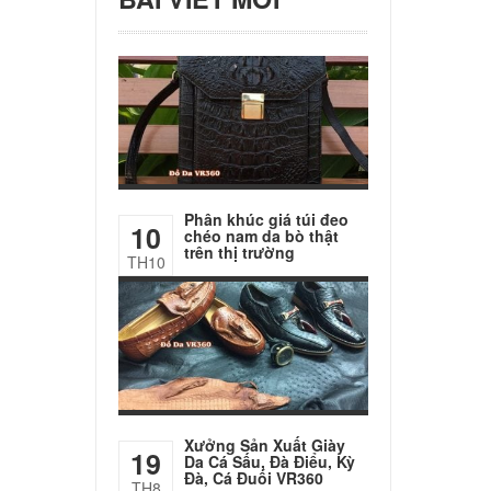
Phân khúc giá túi đeo
10
chéo nam da bò thật
trên thị trường
TH10
Xưởng Sản Xuất Giày
19
Da Cá Sấu, Đà Điểu, Kỳ
Đà, Cá Đuối VR360
TH8