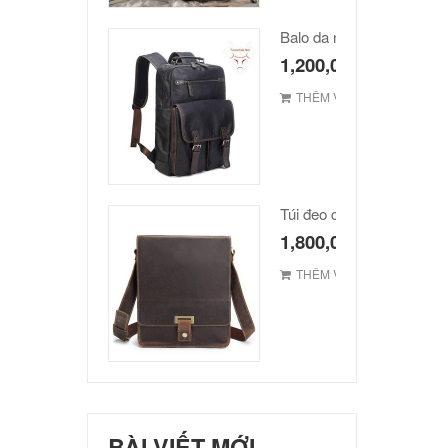
Balo da nam hàn quốc ca
1,200,000
₫
THÊM VÀO GIỎ
1,800,000
₫
THÊM VÀO GIỎ
BÀI VIẾT MỚI