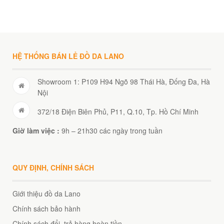
00
₫
O GIỎ
HỆ THỐNG BÁN LẺ ĐỒ DA LANO
Showroom 1: P109 H94 Ngõ 98 Thái Hà, Đống Đa, Hà
Nội
372/18 Điện Biên Phủ, P11, Q.10, Tp. Hồ Chí Minh
Giờ làm việc :
9h – 21h30 các ngày trong tuần
QUY ĐỊNH, CHÍNH SÁCH
Giới thiệu đồ da Lano
Chính sách bảo hành
Chính sách đổi, trả hàng hoàn tiền