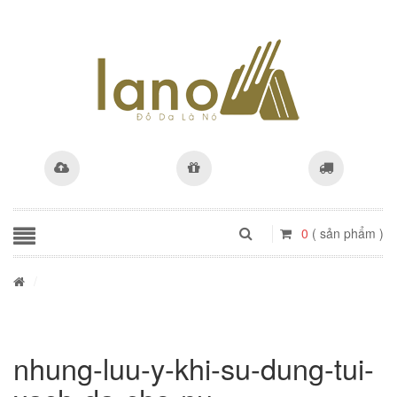
0
( sản phẩm )
/
nhung-luu-y-khi-su-dung-tui-