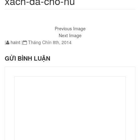
xach-da-cho-nu
Previous Image
01
Next Image
|
haint
|
Tháng Chín 8th, 2014
GỬI BÌNH LUẬN
éo JEEP giá rẻ 002
₫
O GIỎ