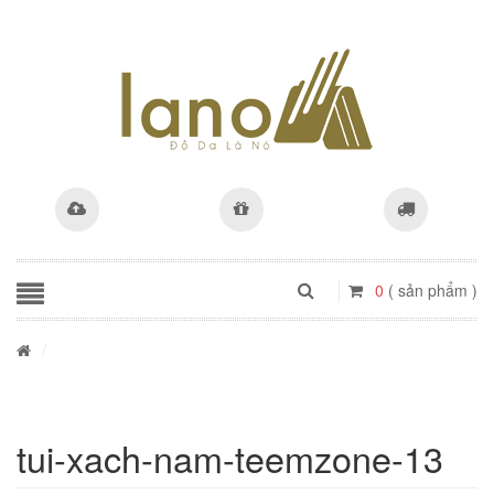
0
( sản phẩm )
/
tui-xach-nam-teemzone-13