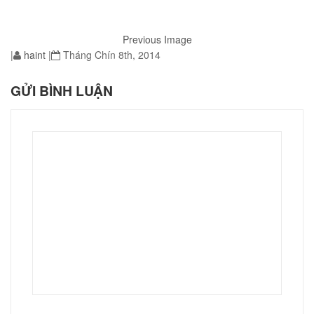
Previous Image
|
haint
|
Tháng Chín 8th, 2014
01
GỬI BÌNH LUẬN
02
éo Jeep giá rẻ JR03
₫
O GIỎ