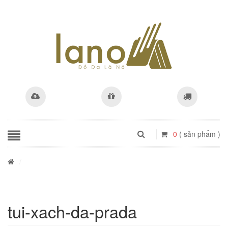
0
( sản phẩm )
/
tui-xach-da-prada