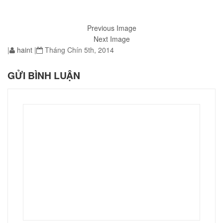
Previous Image
Next Image
|
haint
|
Tháng Chín 5th, 2014
01
GỬI BÌNH LUẬN
éo JEEP giá rẻ 002
₫
O GIỎ