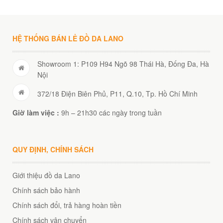
00
₫
O GIỎ
HỆ THỐNG BÁN LẺ ĐỒ DA LANO
Showroom 1: P109 H94 Ngõ 98 Thái Hà, Đống Đa, Hà
Nội
372/18 Điện Biên Phủ, P11, Q.10, Tp. Hồ Chí Minh
Giờ làm việc :
9h – 21h30 các ngày trong tuần
QUY ĐỊNH, CHÍNH SÁCH
Giới thiệu đồ da Lano
Chính sách bảo hành
Chính sách đổi, trả hàng hoàn tiền
Chính sách vận chuyển